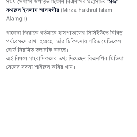
সময় সেখানে উপস্থিত ছিলেন বিএনপির মহাসচিব
মির্জা
ফখরুল ইসলাম আলমগীর
(Mirza Fakhrul Islam
Alamgir)।
খালেদা জিয়াকে বর্তমানে হাসপাতালের সিসিইউতে নিবিড়
পর্যবেক্ষণে রাখা হয়েছে। তাঁর চিকিৎসায় গঠিত মেডিকেল
বোর্ড নিয়মিত তদারকি করছে।
এই বিষয়ে সাংবাদিকদের তথ্য দিয়েছেন বিএনপির মিডিয়া
সেলের সদস্য শাইরুল কবির খান।