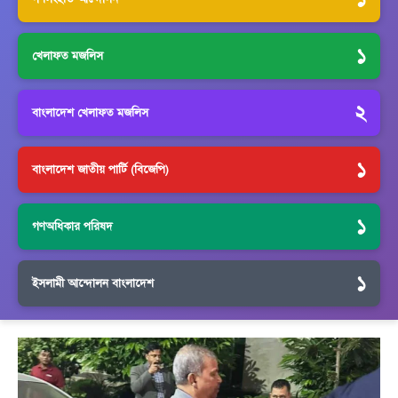
১
খেলাফত মজলিস
২
বাংলাদেশ খেলাফত মজলিস
১
বাংলাদেশ জাতীয় পার্টি (বিজেপি)
১
গণঅধিকার পরিষদ
১
ইসলামী আন্দোলন বাংলাদেশ