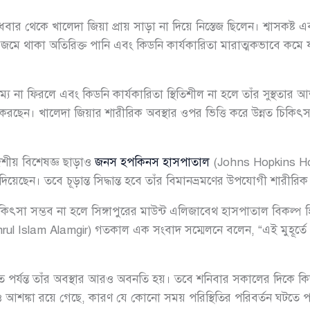
বুধবার থেকে খালেদা জিয়া প্রায় সাড়া না দিয়ে নিস্তেজ ছিলেন। শ্বাসকষ্
ে জমে থাকা অতিরিক্ত পানি এবং কিডনি কার্যকারিতা মারাত্মকভাবে কমে
 না ফিরলে এবং কিডনি কার্যকারিতা স্থিতিশীল না হলে তাঁর সুস্থতার 
েচনা করছেন। খালেদা জিয়ার শারীরিক অবস্থার ওপর ভিত্তি করে উন্নত চিকিৎ
দেশীয় বিশেষজ্ঞ ছাড়াও
জনস হপকিনস হাসপাতাল
(Johns Hopkins Hosp
য়েছেন। তবে চূড়ান্ত সিদ্ধান্ত হবে তাঁর বিমানভ্রমণের উপযোগী শারীরি
ে চিকিৎসা সম্ভব না হলে সিঙ্গাপুরের মাউন্ট এলিজাবেথ হাসপাতাল বিকল
ul Islam Alamgir) গতকাল এক সংবাদ সম্মেলনে বলেন, “এই মুহূর্ত
াত পর্যন্ত তাঁর অবস্থার আরও অবনতি হয়। তবে শনিবার সকালের দিকে কি
আশঙ্কা রয়ে গেছে, কারণ যে কোনো সময় পরিস্থিতির পরিবর্তন ঘটতে প