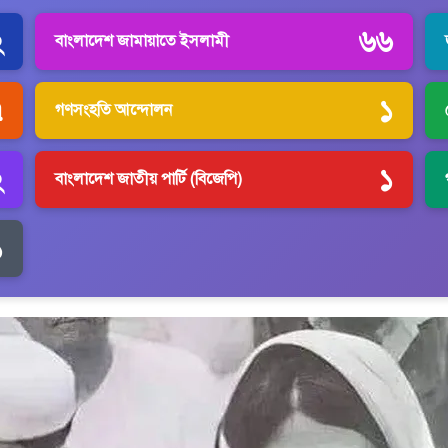
২
৬৬
বাংলাদেশ জামায়াতে ইসলামী
৭
১
গণসংহতি আন্দোলন
২
১
বাংলাদেশ জাতীয় পার্টি (বিজেপি)
১