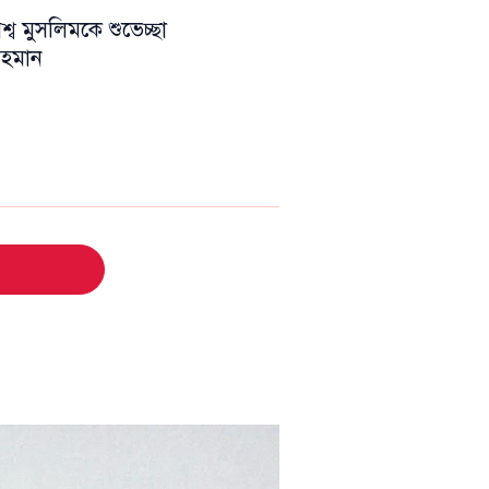
ব মুসলিমকে শুভেচ্ছা
 রহমান