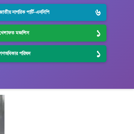
৬
জাতীয় নাগরিক পার্টি-এনসিপি
১
খেলাফত মজলিস
১
গণঅধিকার পরিষদ