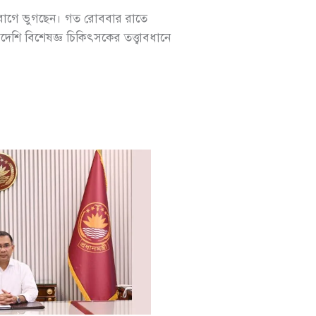
ল রোগে ভুগছেন। গত রোববার রাতে
েশি বিশেষজ্ঞ চিকিৎসকের তত্ত্বাবধানে