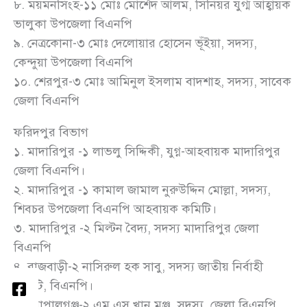
৮. ময়মনসিংহ-১১ মোঃ মোর্শেদ আলম, সিনিয়র যুগ্ম আহ্বায়ক
ভালুকা উপজেলা বিএনপি
৯. নেত্রকোনা-৩ মোঃ দেলোয়ার হোসেন ভূঁইয়া, সদস্য,
কেন্দুয়া উপজেলা বিএনপি
১০. শেরপুর-৩ মোঃ আমিনুল ইসলাম বাদশাহ, সদস্য, সাবেক
জেলা বিএনপি
ফরিদপুর বিভাগ
১. মাদারিপুর -১ লাভলু সিদ্দিকী, যুগ্ন-আহবায়ক মাদারিপুর
জেলা বিএনপি।
২. মাদারিপুর -১ কামাল জামাল নুরুউদ্দিন মোল্লা, সদস্য,
শিবচর উপজেলা বিএনপি আহবায়ক কমিটি।
৩. মাদারিপুর -২ মিল্টন বৈদ্য, সদস্য মাদারিপুর জেলা
বিএনপি
৪. রাজবাড়ী-২ নাসিরুল হক সাবু, সদস্য জাতীয় নির্বাহী
কমিটি, বিএনপি।
৫. গোপালগঞ্জ-২ এম এস খান মঞ্জু, সদস্য, জেলা বিএনপি