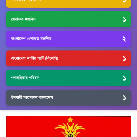
১
খেলাফত মজলিস
২
বাংলাদেশ খেলাফত মজলিস
১
বাংলাদেশ জাতীয় পার্টি (বিজেপি)
১
গণঅধিকার পরিষদ
১
ইসলামী আন্দোলন বাংলাদেশ