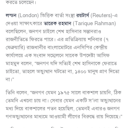
করতে চলেছেন।
লন্ডন
(London) ভিত্তিক বার্তা সংস্থা
রয়টার্স
(Reuters)-এ
দেওয়া সাক্ষাৎকারে
তারেক রহমান
(Tarique Rahman)
বলেছিলেন, জনগণ চাইলে শেখ হাসিনার সন্তানরাও
রাজনীতিতে ফিরতে পারে। এর প্রতিক্রিয়ায় শনিবার (৭
ফেব্রুয়ারি) রাজধানীর বাংলামোটরে এনসিপির কেন্দ্রীয়
কার্যালয়ে এক সংবাদ সম্মেলনে সাবেক উপদেষ্টা আসিফ
মাহমুদ বলেন, “জনগণ যদি সত্যিই শেখ হাসিনাকে ফেরাতে
চাইতো, তাহলে অভ্যুত্থান ঘটতো না, ১৪০০ মানুষ প্রাণ দিতো
না।”
তিনি বলেন, “জনগণ যেমন ১৯৭৫ সালে বাকশাল চায়নি, ঠিক
তেমনি এখনো চায় না। সেবার যেমন একটি স’\না অভ্যুত্থানের
মধ্য দিয়ে বাকশালের পতন হয়েছিল, তেমনই এবারও জনগণ
গণঅভ্যুত্থানের মাধ্যমে আওয়ামী লীগের বিরুদ্ধে রায় দিয়েছে।”