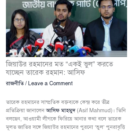
জিয়াউর রহমানের মত “একই ভুল” করতে
যাচ্ছেন তারেক রহমান: আসিফ
রাজনীতি
/
Leave a Comment
তারেক রহমানের সাম্প্রতিক বক্তব্যকে কেন্দ্র করে তীব্র
প্রতিক্রিয়া জানালেন
আসিফ মাহমুদ
(Asif Mahmud)। তিনি
বলছেন, আওয়ামী লীগকে ফিরিয়ে আনার কথা বলে তারেক
মূলত জাতির সঙ্গে জিয়াউর রহমানের পুরনো ‘ভুল’ পুনরাবৃত্তি