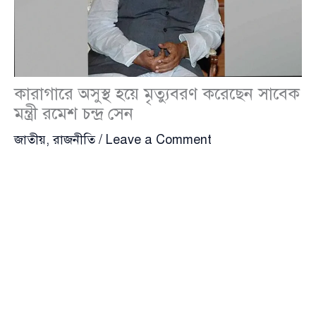
কারাগারে অসুস্থ হয়ে মৃত্যুবরণ করেছেন সাবেক
মন্ত্রী রমেশ চন্দ্র সেন
জাতীয়
,
রাজনীতি
/
Leave a Comment
দিনাজপুর জেলা কারাগারে অসুস্থ হয়ে মৃত্যুবরণ করেছেন
ঠাকুরগাঁও-১ আসনের সাবেক সংসদ সদস্য এবং সাবেক
পানিসম্পদমন্ত্রী
রমেশ চন্দ্র সেন
(Ramesh Chandra Sen)।
শনিবার (৭ ফেব্রুয়ারি) সকাল ৯টা ২৯ মিনিটে তাকে
দিনাজপুর মেডিক্যাল কলেজ হাসপাতালের জরুরি বিভাগে
নেওয়া হলে চিকিৎসক মৃত ঘোষণা করেন।
কারাগার সূত্রে জানা যায়, সকালেই হঠাৎ অসুস্থ হয়ে পড়েন