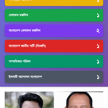
১
খেলাফত মজলিস
২
বাংলাদেশ খেলাফত মজলিস
১
বাংলাদেশ জাতীয় পার্টি (বিজেপি)
১
গণঅধিকার পরিষদ
১
ইসলামী আন্দোলন বাংলাদেশ