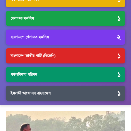
১
খেলাফত মজলিস
২
বাংলাদেশ খেলাফত মজলিস
১
বাংলাদেশ জাতীয় পার্টি (বিজেপি)
১
গণঅধিকার পরিষদ
১
ইসলামী আন্দোলন বাংলাদেশ