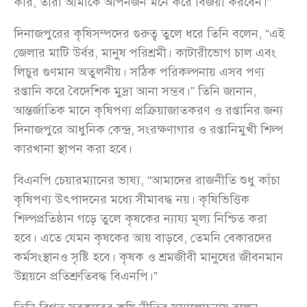
করি, তারা আমাকে আপনজন মনে করে বিজয়ী করবেন।”
দিনাজপুরের কৃষিসম্পদের গুরুত্ব তুলে ধরে তিনি বলেন, “এই
জেলার মাটি উর্বর, মানুষ পরিশ্রমী। কাটারীভোগ চাল এবং
লিচুর গুণমান অতুলনীয়। সঠিক পরিকল্পনায় এসব পণ্য
রপ্তানি করে বৈদেশিক মুদ্রা আনা সম্ভব।” তিনি জানান,
আন্তর্জাতিক মানে কৃষিপণ্য প্রক্রিয়াজাতকরণ ও রপ্তানির জন্য
দিনাজপুরে আধুনিক কেন্দ্র, সংরক্ষণাগার ও রপ্তানিমুখী শিল্প
কারখানা স্থাপন করা হবে।
বিএনপি চেয়ারম্যানের ভাষ্য, “আমাদের রাজনীতি শুধু কাঁচা
কৃষিপণ্য উৎপাদনের মধ্যে সীমাবদ্ধ নয়। কৃষিভিত্তিক
শিল্পপ্রতিষ্ঠান গড়ে তুলে কৃষকের ন্যায্য মূল্য নিশ্চিত করা
হবে। এতে যেমন কৃষকের আয় বাড়বে, তেমনি বেকারদের
কর্মসংস্থানও সৃষ্টি হবে। কৃষক ও শ্রমজীবী মানুষের জীবনমান
উন্নয়নে প্রতিশ্রুতিবদ্ধ বিএনপি।”