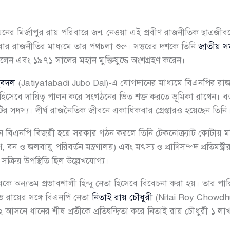
ের মির্জাপুর রায় পরিবারে জন্ম নেওয়া এই প্রবীণ রাজনীতিক ছাত্রজীবনে
ার রাজনীতির মাধ্যমে তার পথচলা শুরু। সত্তরের দশকে তিনি
জাতীয় সম
িলেন এবং ১৯৭১ সালের মহান মুক্তিযুদ্ধে অংশগ্রহণ করেন।
যুবদল
(Jatiyatabadi Jubo Dal)-এ যোগদানের মাধ্যমে বিএনপির রা
 হিসেবে দায়িত্ব পালন করে সংগঠনের ভিত শক্ত করতে ভূমিকা রাখেন। বর্
মিটির সদস্য। দীর্ঘ রাজনৈতিক জীবনে একাধিকবার গ্রেপ্তারও হয়েছেন তিনি
 বিএনপি বিজয়ী হয়ে সরকার গঠন করলে তিনি টেকনোক্র্যাট কোটায় মন্ত্রিস
, বন ও জলবায়ু পরিবর্তন মন্ত্রণালয়) এবং মৎস্য ও প্রাণিসম্পদ প্রতিমন্ত
ক্রিয় উপস্থিতি ছিল উল্লেখযোগ্য।
রায়কে অন্যতম প্রভাবশালী হিন্দু নেতা হিসেবে বিবেচনা করা হয়। তার পার
 রায়ের সঙ্গে বিএনপি নেতা
নিতাই রায় চৌধুরী
(Nitai Roy Chowdhur
া-২ আসনে ধানের শীষ প্রতীকে প্রতিদ্বন্দ্বিতা করে নিতাই রায় চৌধুরী ১