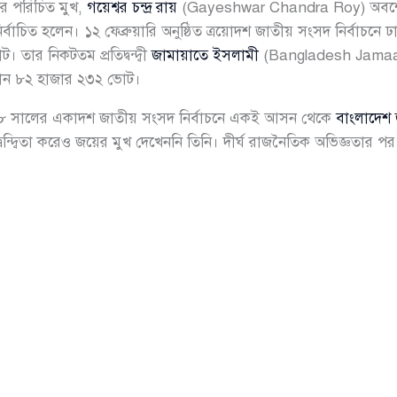
নের পরিচিত মুখ,
গয়েশ্বর চন্দ্র রায়
(Gayeshwar Chandra Roy) অবশে
বাচিত হলেন। ১২ ফেব্রুয়ারি অনুষ্ঠিত ত্রয়োদশ জাতীয় সংসদ নির্বাচন
তার নিকটতম প্রতিদ্বন্দ্বী
জামায়াতে ইসলামী
(Bangladesh Jamaat-e
াম পান ৮২ হাজার ২৩২ ভোট।
সালের একাদশ জাতীয় সংসদ নির্বাচনে একই আসন থেকে
বাংলাদেশ 
রতিদ্বন্দ্বিতা করেও জয়ের মুখ দেখেননি তিনি। দীর্ঘ রাজনৈতিক অভিজ্ঞত