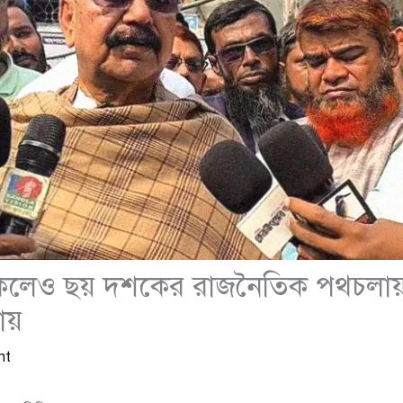
তা থাকলেও ছয় দশকের রাজনৈতিক পথচলা
ায়
nt