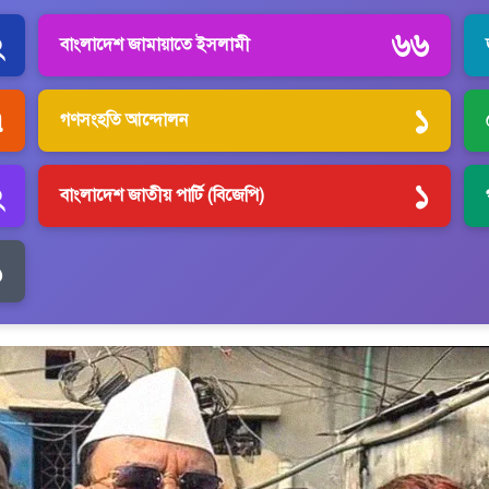
২
৬৬
বাংলাদেশ জামায়াতে ইসলামী
৭
১
গণসংহতি আন্দোলন
২
১
বাংলাদেশ জাতীয় পার্টি (বিজেপি)
১