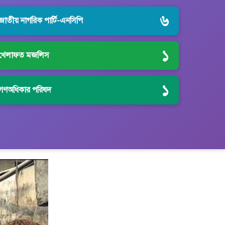
৬
জাতীয় নাগরিক পার্টি-এনসিপি
১
খেলাফত মজলিস
১
গণঅধিকার পরিষদ