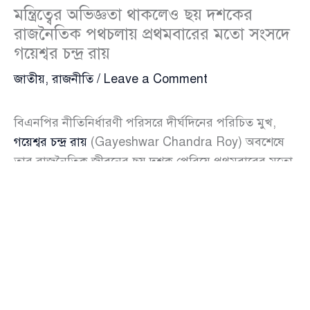
মন্ত্রিত্বের অভিজ্ঞতা থাকলেও ছয় দশকের
রাজনৈতিক পথচলায় প্রথমবারের মতো সংসদে
গয়েশ্বর চন্দ্র রায়
জাতীয়
,
রাজনীতি
/
Leave a Comment
বিএনপির নীতিনির্ধারণী পরিসরে দীর্ঘদিনের পরিচিত মুখ,
গয়েশ্বর চন্দ্র রায়
(Gayeshwar Chandra Roy) অবশেষে
তার রাজনৈতিক জীবনের ছয় দশক পেরিয়ে প্রথমবারের মতো
সংসদ সদস্য নির্বাচিত হলেন। ১২ ফেব্রুয়ারি অনুষ্ঠিত ত্রয়োদশ
জাতীয় সংসদ নির্বাচনে ঢাকা-৩ আসন থেকে ধানের শীষ
প্রতীক নিয়ে তিনি পেয়েছেন ৯৮ হাজার ৭৮৫ ভোট। তার
নিকটতম প্রতিদ্বন্দ্বী
জামায়াতে ইসলামী
(Bangladesh
Jamaat-e-Islami) মনোনীত দাঁড়িপাল্লা প্রতীকের প্রার্থী
অধ্যক্ষ শাহিনুর ইসলাম পান ৮২ হাজার ২৩২ ভোট।
এর আগে ২০০৮ সালের নবম এবং ২০১৮ সালের একাদশ