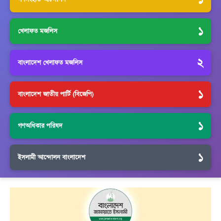
১
খেলাফত মজলিস
২
বাংলাদেশ খেলাফত মজলিস
১
বাংলাদেশ জাতীয় পার্টি (বিজেপি)
১
গণঅধিকার পরিষদ
১
ইসলামী আন্দোলন বাংলাদেশ