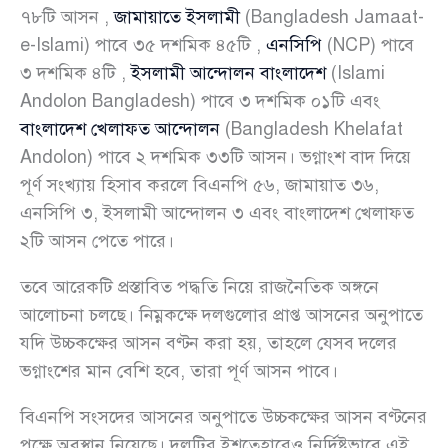
৭৮টি আসন ,
জামায়াতে ইসলামী
(Bangladesh Jamaat-
e-Islami) পাবে ৩৫ দশমিক ৪৫টি ,
এনসিপি
(NCP) পাবে
৩ দশমিক ৪টি ,
ইসলামী আন্দোলন বাংলাদেশ
(Islami
Andolon Bangladesh) পাবে ৩ দশমিক ০১টি এবং
বাংলাদেশ খেলাফত আন্দোলন
(Bangladesh Khelafat
Andolon) পাবে ২ দশমিক ৩৩টি আসন। ভগ্নাংশ বাদ দিয়ে
পূর্ণ সংখ্যায় হিসাব করলে বিএনপি ৫৬, জামায়াত ৩৬,
এনসিপি ৩, ইসলামী আন্দোলন ৩ এবং বাংলাদেশ খেলাফত
২টি আসন পেতে পারে।
তবে আরেকটি প্রস্তাবিত পদ্ধতি নিয়ে রাজনৈতিক অঙ্গনে
আলোচনা চলছে। নিম্নকক্ষে দলগুলোর প্রাপ্ত আসনের অনুপাতে
যদি উচ্চকক্ষের আসন বণ্টন করা হয়, তাহলে যেসব দলের
ভগ্নাংশের মান বেশি হবে, তারা পূর্ণ আসন পাবে।
বিএনপি সংসদের আসনের অনুপাতে উচ্চকক্ষের আসন বণ্টনের
পক্ষে অবস্থান নিয়েছে। দলটির ইশতেহারেও নির্দিষ্টভাবে এই