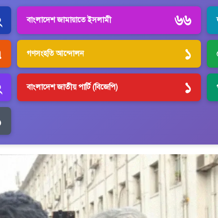
২
৬৬
বাংলাদেশ জামায়াতে ইসলামী
৭
১
গণসংহতি আন্দোলন
২
১
বাংলাদেশ জাতীয় পার্টি (বিজেপি)
১