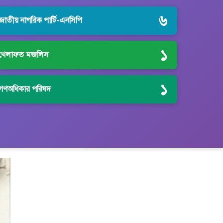
৬
জাতীয় নাগরিক পার্টি-এনসিপি
১
খেলাফত মজলিস
১
গণঅধিকার পরিষদ