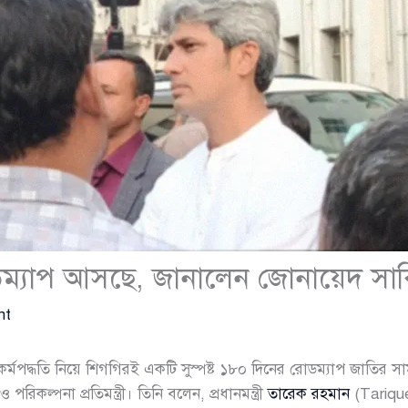
োডম্যাপ আসছে, জানালেন জোনায়েদ সা
nt
র্মপদ্ধতি নিয়ে শিগগিরই একটি সুস্পষ্ট ১৮০ দিনের রোডম্যাপ জাতির
রিকল্পনা প্রতিমন্ত্রী। তিনি বলেন, প্রধানমন্ত্রী
তারেক রহমান
(Tariqu