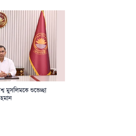
ব মুসলিমকে শুভেচ্ছা
 রহমান