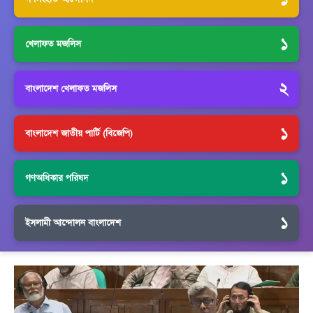
১
খেলাফত মজলিস
২
বাংলাদেশ খেলাফত মজলিস
১
বাংলাদেশ জাতীয় পার্টি (বিজেপি)
১
গণঅধিকার পরিষদ
১
ইসলামী আন্দোলন বাংলাদেশ