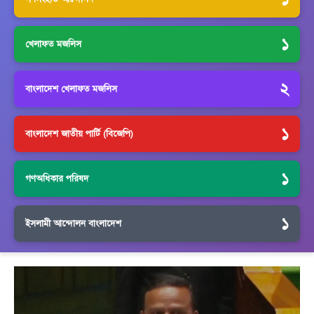
১
খেলাফত মজলিস
২
বাংলাদেশ খেলাফত মজলিস
১
বাংলাদেশ জাতীয় পার্টি (বিজেপি)
১
গণঅধিকার পরিষদ
১
ইসলামী আন্দোলন বাংলাদেশ