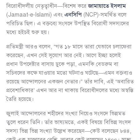
বিরোধীদলীয় নেতৃত্বাধীন—বিশেষ করে
জামায়াতে ইসলাম
(Jamaat-e-Islami) এবং
এনসিপি
(NCP)-সমর্থিত বলে
পরিচিত ছিল। এ বক্তব্যে সংসদে উপস্থিত বিরোধী সদস্যদের
মধ্যে হইচই শুরু হয়।
প্রতিমন্ত্রী আরও বলেন, “গত ১৮ মাসে তারা যেভাবে চলাফেরা
করেছেন, এখন সেই সুযোগ আর নেই। আগে ইচ্ছা হলেই
প্রধান উপদেষ্টার বাসায় ঢুকে পড়া, এমনকি বেডরুম বা
সচিবদের কক্ষে যাওয়ার মতো ঘটনাও ঘটেছে—এমন বক্তব্যও
রয়েছে আন্দোলনের একজন নেতার।” তাঁর দাবি, এই ‘অবারিত
প্রবেশাধিকার’ এখন আর না থাকায় বিরোধীদলের মধ্যে অস্বস্তি
তৈরি হয়েছে।
জুলাই আন্দোলনের শহীদের সংখ্যা নিয়েও সংসদে ভিন্নমত
তুলে ধরেন তিনি। তাঁর ভাষ্যমতে, একই বিষয়ে বিভিন্ন সংসদ
সদস্য ভিন্ন ভিন্ন সংখ্যা উল্লেখ করেছেন—কেউ বলেছেন ৮৪৪,
কেউ এক হাজারের বেশি, আবার কেউ বলেছেন ১৪০০। স্বাস্থ্য