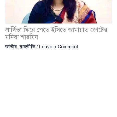
প্রার্থিতা ফিরে পেতে ইসিতে জামায়াত জোটের
মনিরা শারমিন
জাতীয়
,
রাজনীতি
/
Leave a Comment
ত্রয়োদশ জাতীয় সংসদ নির্বাচনের সংরক্ষিত নারী আসনে ১১
দলীয় ঐক্যজোট মনোনীত প্রার্থী
মনিরা শারমিন
(Monira
Sharmin) তার মনোনয়নপত্র বাতিলের সিদ্ধান্তের বিরুদ্ধে
নির্বাচন কমিশন
(Election Commission)-এ আপিল করতে
যাচ্ছেন। রোববার (২৬ এপ্রিল) দুপুর ২টায় আগারগাঁওস্থ
নির্বাচন কমিশন কার্যালয়ে তিনি এ আবেদন জমা দেবেন বলে
এনসিপির মিডিয়া সেল থেকে নিশ্চিত করা হয়েছে।