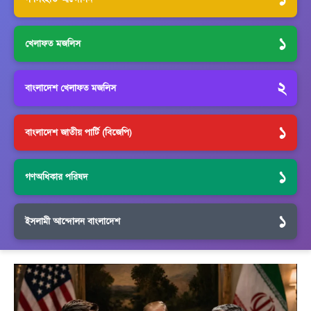
১
খেলাফত মজলিস
২
বাংলাদেশ খেলাফত মজলিস
১
বাংলাদেশ জাতীয় পার্টি (বিজেপি)
১
গণঅধিকার পরিষদ
১
ইসলামী আন্দোলন বাংলাদেশ