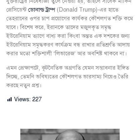
যুক্তরাষ্ট্রের নিষেধাজ্ঞা তুলে নেওয়া হয়, তাহলে সাবেক মার্কিন
প্রেসিডেন্ট
ডোনাল্ড ট্রাম্প
(Donald Trump)-এর হাতে
তেহরানের ওপর চাপ প্রয়োগের কার্যকর কৌশলগত শক্তি কমে
যাবে। বিশেষ করে, ইরানকে তাদের মজুদকৃত সমৃদ্ধ
ইউরেনিয়াম ত্যাগে বাধ্য করা কিংবা অন্তত এক দশকের জন্য
ইউরেনিয়াম সমৃদ্ধকরণ কার্যক্রম বন্ধ রাখার প্রতিশ্রুতি আদায়
করার মতো শক্তিশালী ‘লিভারেজ’ আর অবশিষ্ট থাকবে না।
এমন প্রেক্ষাপটে, কূটনৈতিক অগ্রগতি যেমন সম্ভাবনার ইঙ্গিত
দিচ্ছে, তেমনি ভবিষ্যতের কৌশলগত ভারসাম্য নিয়েও তৈরি
করছে নতুন প্রশ্ন।
Views:
227