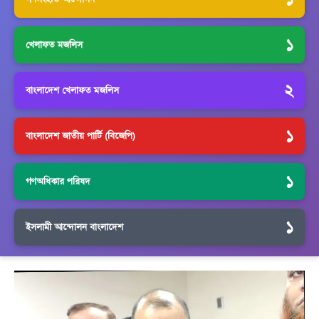
১
খেলাফত মজলিস
২
বাংলাদেশ খেলাফত মজলিস
১
বাংলাদেশ জাতীয় পার্টি (বিজেপি)
১
গণঅধিকার পরিষদ
১
ইসলামী আন্দোলন বাংলাদেশ