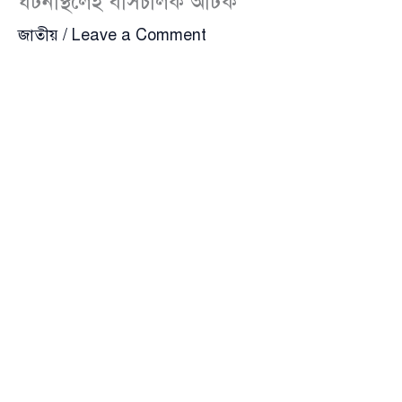
ঘটনাস্থলেই বাসচালক আটক
জাতীয়
/
Leave a Comment
পররাষ্ট্র প্রতিমন্ত্রী
শামা ওবায়েদ
(Shama Obayed)-কে
বহনকারী একটি গাড়ির সঙ্গে ট্রাস্ট মিনিবাসের সংঘর্ষের
ঘটনায় বাসচালক ওমর ফারুক (২৫)-কে গ্রেফতার করেছে
পুলিশ। ঘটনাটি ঘটে গতকাল রাতে, আর ধাক্কার পরপরই
চালককে আটক করা হয় বলে জানিয়েছে আইনশৃঙ্খলা
রক্ষাকারী বাহিনী।
বুধবার (২৯ এপ্রিল) দুপুরে বিষয়টি নিশ্চিত করেন
বনানী থানা
(Banani Police Station)-র পরিদর্শক (তদন্ত) মেহেদী
হাসান। তিনি জানান, মঙ্গলবার রাত আনুমানিক ১০টার দিকে
রাজধানীর
ঢাকা
(Dhaka) শহরের বনানী থানাধীন বীর উত্তম
জিয়াউর রহমান সড়কের আউটগোয়িং অংশে, চেয়ারম্যান বাড়ি
ফুটওভার ব্রিজের নিচে এই দুর্ঘটনা ঘটে।