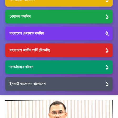
১
খেলাফত মজলিস
২
বাংলাদেশ খেলাফত মজলিস
১
বাংলাদেশ জাতীয় পার্টি (বিজেপি)
১
গণঅধিকার পরিষদ
১
ইসলামী আন্দোলন বাংলাদেশ