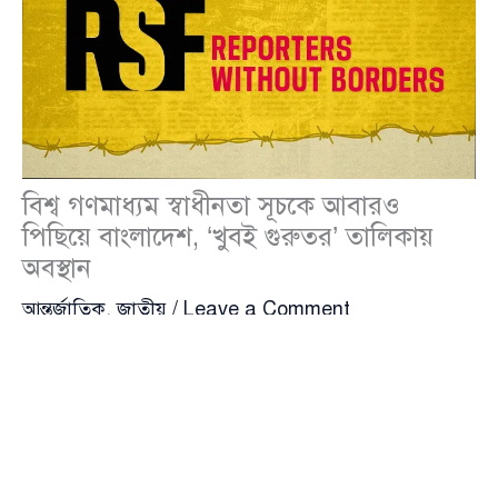
বিশ্ব গণমাধ্যম স্বাধীনতা সূচকে আবারও
পিছিয়ে বাংলাদেশ, ‘খুবই গুরুতর’ তালিকায়
অবস্থান
আন্তর্জাতিক
,
জাতীয়
/
Leave a Comment
বিশ্ব গণমাধ্যম স্বাধীনতার মানদণ্ডে বাংলাদেশের অবস্থান
আরও অবনতি হয়েছে। আন্তর্জাতিক সংস্থা
রিপোর্টার্স উইদাউট
বর্ডারস
(Reporters Without Borders – RSF)
বৃহস্পতিবার (৩০ এপ্রিল) ২০২৬ সালের সূচক প্রকাশ করলে