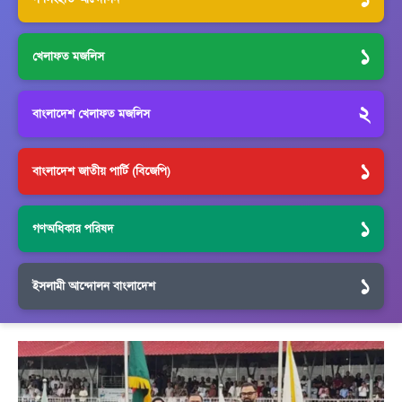
১
খেলাফত মজলিস
২
বাংলাদেশ খেলাফত মজলিস
১
বাংলাদেশ জাতীয় পার্টি (বিজেপি)
১
গণঅধিকার পরিষদ
১
ইসলামী আন্দোলন বাংলাদেশ