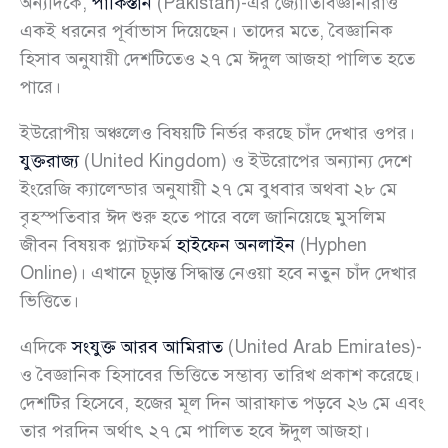
অন্যদিকে,
পাকিস্তান
(Pakistan)-এর জ্যোতির্বিজ্ঞানীরাও
একই ধরনের পূর্বাভাস দিয়েছেন। তাদের মতে, বৈজ্ঞানিক
হিসাব অনুযায়ী দেশটিতেও ২৭ মে ঈদুল আজহা পালিত হতে
পারে।
ইউরোপীয় অঞ্চলেও বিষয়টি নির্ভর করছে চাঁদ দেখার ওপর।
যুক্তরাজ্য
(United Kingdom) ও ইউরোপের অন্যান্য দেশে
ইংরেজি ক্যালেন্ডার অনুযায়ী ২৭ মে বুধবার অথবা ২৮ মে
বৃহস্পতিবার ঈদ শুরু হতে পারে বলে জানিয়েছে মুসলিম
জীবন বিষয়ক প্ল্যাটফর্ম
হাইফেন অনলাইন
(Hyphen
Online)। এখানে চূড়ান্ত সিদ্ধান্ত নেওয়া হবে নতুন চাঁদ দেখার
ভিত্তিতে।
এদিকে
সংযুক্ত আরব আমিরাত
(United Arab Emirates)-
ও বৈজ্ঞানিক হিসাবের ভিত্তিতে সম্ভাব্য তারিখ প্রকাশ করেছে।
দেশটির হিসেবে, হজের মূল দিন আরাফাত পড়বে ২৬ মে এবং
তার পরদিন অর্থাৎ ২৭ মে পালিত হবে ঈদুল আজহা।