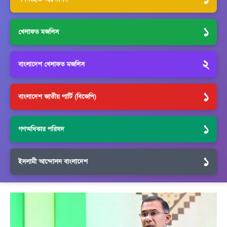
১
খেলাফত মজলিস
২
বাংলাদেশ খেলাফত মজলিস
১
বাংলাদেশ জাতীয় পার্টি (বিজেপি)
১
গণঅধিকার পরিষদ
১
ইসলামী আন্দোলন বাংলাদেশ