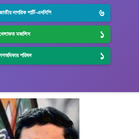
৬
জাতীয় নাগরিক পার্টি-এনসিপি
১
খেলাফত মজলিস
১
গণঅধিকার পরিষদ