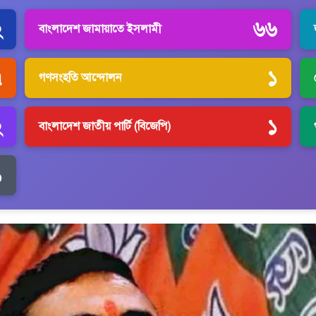
২
৬৬
বাংলাদেশ জামায়াতে ইসলামী
৭
১
গণসংহতি আন্দোলন
২
১
বাংলাদেশ জাতীয় পার্টি (বিজেপি)
১