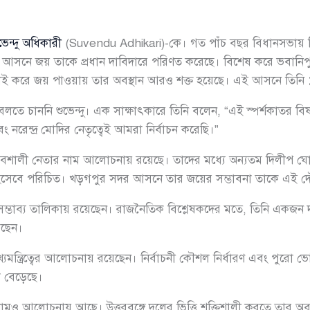
ভেন্দু অধিকারী
(Suvendu Adhikari)-কে। গত পাঁচ বছর বিধানসভায় ব
বপূর্ণ আসনে জয় তাকে প্রধান দাবিদারে পরিণত করেছে। বিশেষ করে ভবানিপুরে 
াই করে জয় পাওয়ায় তার অবস্থান আরও শক্ত হয়েছে। এই আসনে তিনি
বলতে চাননি শুভেন্দু। এক সাক্ষাৎকারে তিনি বলেন, “এই স্পর্শকাতর ব
বং নরেন্দ্র মোদির নেতৃত্বেই আমরা নির্বাচন করেছি।”
ভাবশালী নেতার নাম আলোচনায় রয়েছে। তাদের মধ্যে অন্যতম দিলীপ ঘো
ক হিসেবে পরিচিত। খড়গপুর সদর আসনে তার জয়ের সম্ভাবনা তাকে এই 
 সম্ভাব্য তালিকায় রয়েছেন। রাজনৈতিক বিশ্লেষকদের মতে, তিনি একজন দক্
রেছেন।
ও মুখ্যমন্ত্রিত্বের আলোচনায় রয়েছেন। নির্বাচনী কৌশল নির্ধারণ এবং পুরো ভ
তা বেড়েছে।
িকের নামও আলোচনায় আছে। উত্তরবঙ্গে দলের ভিত্তি শক্তিশালী করতে তার অ