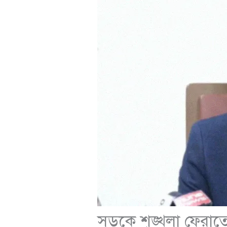
সড়কে শৃঙ্খলা ফেরাত