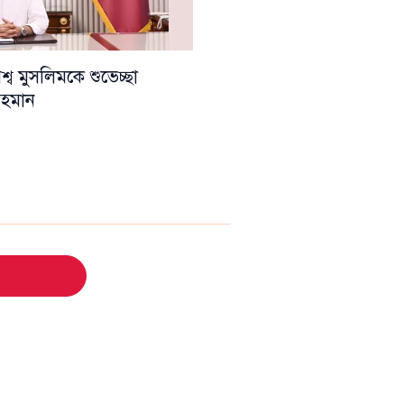
ব মুসলিমকে শুভেচ্ছা
 রহমান