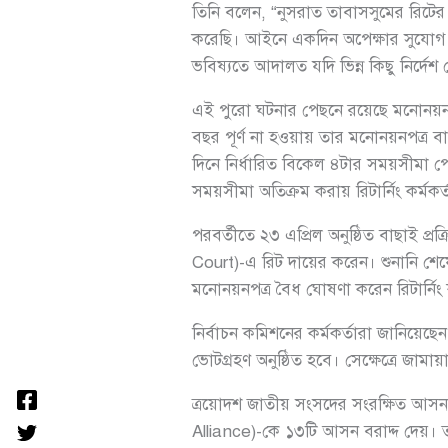
তিনি বলেন, “নুসরাত তাবাসসুমের রিটে
করেছি। আইনে একদিন অপেক্ষার সুযোগ থ
ভবিষ্যতে আদালত যদি ভিন্ন কিছু নির্দেশ
এই পুরো ঘটনার পেছনে রয়েছে মনোনয়নপত
বছর পূর্ণ না হওয়ায় তার মনোনয়নপত্র
দিনে নির্ধারিত বিকেল ৪টার সময়সীমা 
সময়সীমা অতিক্রম করায় রিটার্নিং কর্মকর্
পরবর্তীতে ২৩ এপ্রিল অনুষ্ঠিত বাছাই প
Court)-এ রিট দায়ের করেন। শুনানি শেষ
মনোনয়নপত্র বৈধ ঘোষণা করেন রিটার্নিং কর
নির্বাচন কমিশনের কর্মকর্তারা জানিয়েছে
ভোটগ্রহণ অনুষ্ঠিত হবে। সেক্ষেত্রে জাম
ত্রয়োদশ জাতীয় সংসদের সংরক্ষিত আসন
Alliance)-কে ১৩টি আসন বরাদ্দ দেয়। তবে