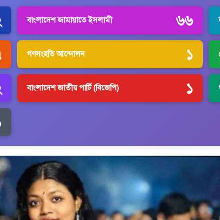
২
৬৬
বাংলাদেশ জামায়াতে ইসলামী
৭
১
গণসংহতি আন্দোলন
২
১
বাংলাদেশ জাতীয় পার্টি (বিজেপি)
১