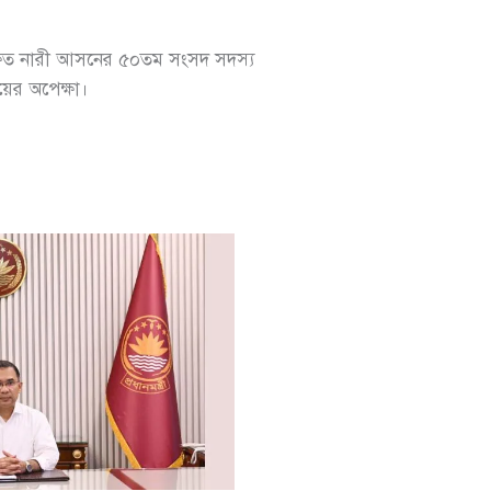
্ষিত নারী আসনের ৫০তম সংসদ সদস্য
ের অপেক্ষা।