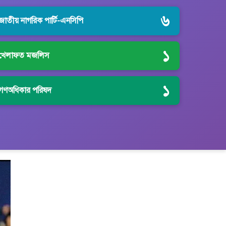
৬
জাতীয় নাগরিক পার্টি-এনসিপি
১
খেলাফত মজলিস
১
গণঅধিকার পরিষদ