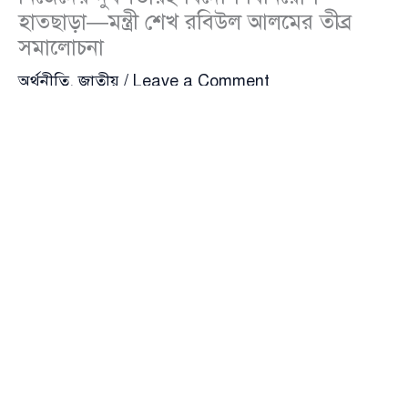
হাতছাড়া—মন্ত্রী শেখ রবিউল আলমের তীব্র
সমালোচনা
অর্থনীতি
,
জাতীয়
/
Leave a Comment
নিজেদের প্রাতিষ্ঠানিক দুর্বলতা ও প্রশাসনিক অদক্ষতার
কারণেই দেশে আসা বিদেশি বিনিয়োগ যথাযথভাবে কাজে
লাগানো যাচ্ছে না—এমন মন্তব্য করেছেন সড়ক ও সেতু মন্ত্রী
শেখ রবিউল আলম
(Sheikh Robiul Alam)। তিনি ইঙ্গিত
দেন, কাগজে-কলমে জাতীয় স্বার্থের কথা বলা হলেও বাস্তবে
সেই প্রতিফলন দেখা যায় না, আর এই বৈপরীত্যই বড় বাধা
হয়ে দাঁড়িয়েছে।
মঙ্গলবার (৫ মে) দুপুরে রাজধানীর একটি হোটেলে অনুষ্ঠিত
ঢাকা ইস্ট ওয়েস্ট এলিভেটেড এক্সপ্রেসওয়ে
(Dhaka East-
West Elevated Expressway) প্রকল্পের অংশীজনদের