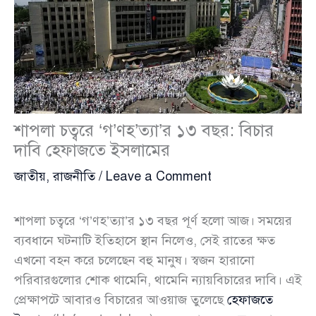
শাপলা চত্বরে ‘গ’ণহ’ত্যা’র ১৩ বছর: বিচার
দাবি হেফাজতে ইসলামের
জাতীয়
,
রাজনীতি
/
Leave a Comment
শাপলা চত্বরে ‘গ’ণহ’ত্যা’র ১৩ বছর পূর্ণ হলো আজ। সময়ের
ব্যবধানে ঘটনাটি ইতিহাসে স্থান নিলেও, সেই রাতের ক্ষত
এখনো বহন করে চলেছেন বহু মানুষ। স্বজন হারানো
পরিবারগুলোর শোক থামেনি, থামেনি ন্যায়বিচারের দাবি। এই
প্রেক্ষাপটে আবারও বিচারের আওয়াজ তুলেছে
হেফাজতে