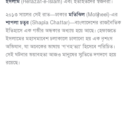
ইসলাম
(Hefazat-e-Islam) এবং হতাহতদের স্বজনরা।
২০১৩ সালের সেই রাত—ঢাকার
মতিঝিল
(Motijheel)-এর
শাপলা চত্বর
(Shapla Chattar)—বাংলাদেশের রাজনৈতিক
ইতিহাসে এক গভীর অন্ধকার অধ্যায় হয়ে আছে। হেফাজতে
ইসলামের মহাসমাবেশ চলাকালে চালানো হয় এক নৃশংস
অভিযান, যা অনেকের ভাষায় ‘গ’ণহ’ত্যা’ হিসেবে পরিচিত।
সেই ঘটনার ভয়াবহতা আজও মানুষের স্মৃতিতে দগদগে হয়ে
রয়েছে।