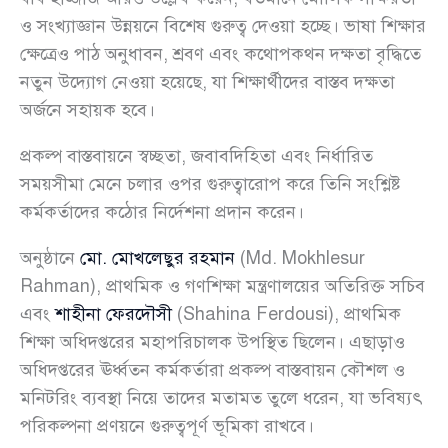
ও সংখ্যাজ্ঞান উন্নয়নে বিশেষ গুরুত্ব দেওয়া হচ্ছে। ভাষা শিক্ষার
ক্ষেত্রেও পাঠ অনুধাবন, শ্রবণ এবং কথোপকথন দক্ষতা বৃদ্ধিতে
নতুন উদ্যোগ নেওয়া হয়েছে, যা শিক্ষার্থীদের বাস্তব দক্ষতা
অর্জনে সহায়ক হবে।
প্রকল্প বাস্তবায়নে স্বচ্ছতা, জবাবদিহিতা এবং নির্ধারিত
সময়সীমা মেনে চলার ওপর গুরুত্বারোপ করে তিনি সংশ্লিষ্ট
কর্মকর্তাদের কঠোর নির্দেশনা প্রদান করেন।
অনুষ্ঠানে
মো. মোখলেছুর রহমান
(Md. Mokhlesur
Rahman), প্রাথমিক ও গণশিক্ষা মন্ত্রণালয়ের অতিরিক্ত সচিব
এবং
শাহীনা ফেরদৌসী
(Shahina Ferdousi), প্রাথমিক
শিক্ষা অধিদপ্তরের মহাপরিচালক উপস্থিত ছিলেন। এছাড়াও
অধিদপ্তরের ঊর্ধ্বতন কর্মকর্তারা প্রকল্প বাস্তবায়ন কৌশল ও
মনিটরিং ব্যবস্থা নিয়ে তাদের মতামত তুলে ধরেন, যা ভবিষ্যৎ
পরিকল্পনা প্রণয়নে গুরুত্বপূর্ণ ভূমিকা রাখবে।