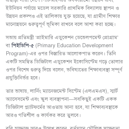
এছাড়া সারা দেশে পিটিআই-এর অবকাঠামো উন্নয়ন এবং
ইউনিয়ন পর্যায়ে মডেল সরকারি প্রাথমিক বিদ্যালয় স্থাপন ও
উন্নয়ন প্রকল্পও এই তালিকায় যুক্ত হয়েছে, যা গ্রামীণ শিক্ষার
মানোন্নয়নে গুরুত্বপূর্ণ ভূমিকা রাখবে বলে আশা করা হচ্ছে।
সভায় প্রতিমন্ত্রী ‘প্রাইমারি এডুকেশন ডেভেলপমেন্ট প্রোগ্রাম’
বা
পিইডিপি-৫
(Primary Education Development
Program)-এর ওপর বিস্তারিত আলোকপাত করেন। তিনি
একটি সমন্বিত ডিজিটাল এডুকেশন ইকোসিস্টেম গড়ে তোলার
ওপর বিশেষ গুরুত্ব দিয়ে বলেন, ভবিষ্যতের শিক্ষাব্যবস্থা সম্পূর্ণ
প্রযুক্তিনির্ভর হবে।
তার ভাষায়, লার্নিং ম্যানেজমেন্ট সিস্টেম (এলএমএস), স্মার্ট
অ্যাসেসমেন্ট এবং স্কুল ব্যবস্থাপনা—সবকিছুই একটি একক
ডিজিটাল প্ল্যাটফর্মের আওতায় আনা হবে, যা শিক্ষাব্যবস্থাকে
আরও গতিশীল ও কার্যকর করে তুলবে।
ববি হাজ্জাজ আরও উল্লেখ করেন, বর্তমানে মৌলিক সাক্ষরতা