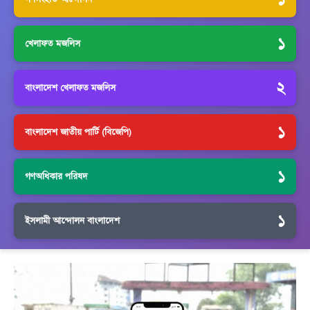
১
খেলাফত মজলিস
২
বাংলাদেশ খেলাফত মজলিস
১
বাংলাদেশ জাতীয় পার্টি (বিজেপি)
১
গণঅধিকার পরিষদ
১
ইসলামী আন্দোলন বাংলাদেশ