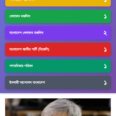
১
খেলাফত মজলিস
২
বাংলাদেশ খেলাফত মজলিস
১
বাংলাদেশ জাতীয় পার্টি (বিজেপি)
১
গণঅধিকার পরিষদ
১
ইসলামী আন্দোলন বাংলাদেশ