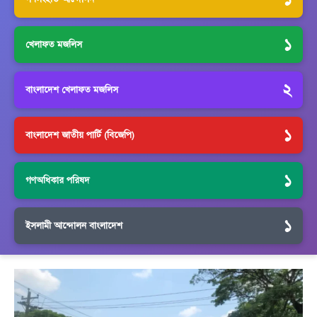
১
খেলাফত মজলিস
২
বাংলাদেশ খেলাফত মজলিস
১
বাংলাদেশ জাতীয় পার্টি (বিজেপি)
১
গণঅধিকার পরিষদ
১
ইসলামী আন্দোলন বাংলাদেশ