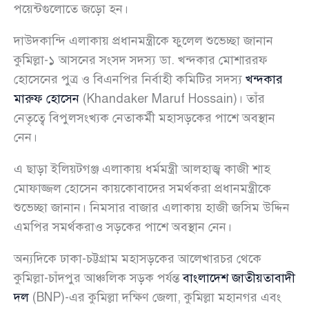
পয়েন্টগুলোতে জড়ো হন।
দাউদকান্দি এলাকায় প্রধানমন্ত্রীকে ফুলেল শুভেচ্ছা জানান
কুমিল্লা-১ আসনের সংসদ সদস্য ডা. খন্দকার মোশাররফ
হোসেনের পুত্র ও বিএনপির নির্বাহী কমিটির সদস্য
খন্দকার
মারুফ হোসেন
(Khandaker Maruf Hossain)। তাঁর
নেতৃত্বে বিপুলসংখ্যক নেতাকর্মী মহাসড়কের পাশে অবস্থান
নেন।
এ ছাড়া ইলিয়টগঞ্জ এলাকায় ধর্মমন্ত্রী আলহাজ্ব কাজী শাহ
মোফাজ্জল হোসেন কায়কোবাদের সমর্থকরা প্রধানমন্ত্রীকে
শুভেচ্ছা জানান। নিমসার বাজার এলাকায় হাজী জসিম উদ্দিন
এমপির সমর্থকরাও সড়কের পাশে অবস্থান নেন।
অন্যদিকে ঢাকা-চট্টগ্রাম মহাসড়কের আলেখারচর থেকে
কুমিল্লা-চাঁদপুর আঞ্চলিক সড়ক পর্যন্ত
বাংলাদেশ জাতীয়তাবাদী
দল
(BNP)-এর কুমিল্লা দক্ষিণ জেলা, কুমিল্লা মহানগর এবং