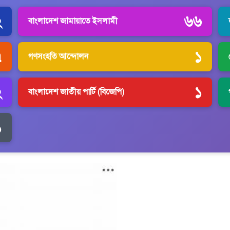
২
৬৬
বাংলাদেশ জামায়াতে ইসলামী
৭
১
গণসংহতি আন্দোলন
২
১
বাংলাদেশ জাতীয় পার্টি (বিজেপি)
১