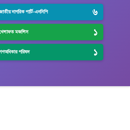
৬
জাতীয় নাগরিক পার্টি-এনসিপি
১
খেলাফত মজলিস
১
গণঅধিকার পরিষদ