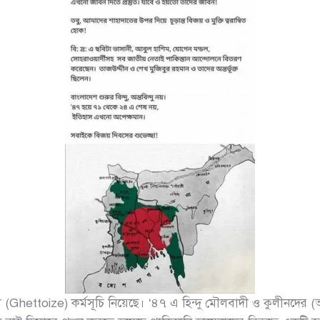
Ghettoize) কর্মসূচি নিয়েছে। ‘৪৭ এ হিন্দু মৌলবাদী ও কুলীনদের 