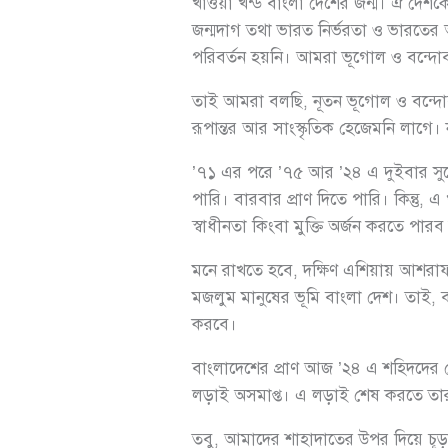
খাওয়া খন্ড বাংলা দেশের জন্ম। ঐ দেশকে র
জন্মদাগ তথা ভারত নির্ভরতা ও ভারতের 
পরিবর্তন হয়নি। আমরা ভূগোল ও বন্দোব
তাই আমরা বলছি, নূতন ভূগোল ও বন্দোবস্ত
রূপান্তর আর সাংস্কৃতিক হেজেমনি লাগ
’৭১ এর পরে ’৭৫ আর ’২৪ এ দুইবার সুয
পারি। বারবার প্রাণ দিতে পারি। কিন্ত
স্বাধীনতা কিংবা মুক্তি অর্জন করতে পারব
মনে রাখতে হবে, দক্ষিণ এশিয়ায় আশরাফ মুস
মজলুম মানুষের ভূমি বাংলা দেশ। তাই, ব
করবে।
বাংলাদেশের প্রাণ আজ ’২৪ এ শহিদদের কো
লড়াই অসমাপ্ত। এ লড়াই শেষ করতে তারা
তবু, আমাদের শাহাদাতের উপর দিয়ে চূড়ান্ত