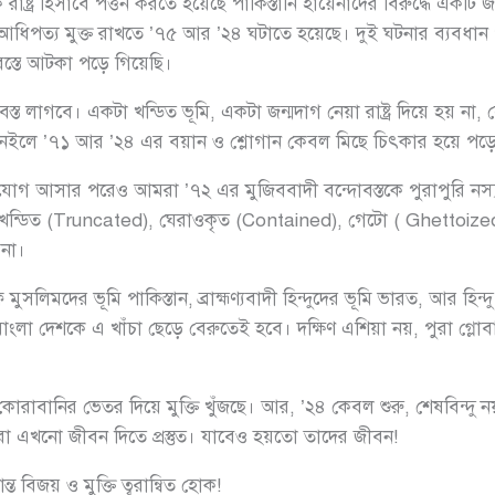
াষ্ট্র হিসাবে পত্তন করতে হয়েছে পাকিস্তানি হায়েনাদের বিরুদ্ধে একটি জনয
আধিপত্য মুক্ত রাখতে ’৭৫ আর ’২৪ ঘটাতে হয়েছে। দুই ঘটনার ব্যবধান প
স্তে আটকা পড়ে গিয়েছি।
 লাগবে। একটা খন্ডিত ভূমি, একটা জন্মদাগ নেয়া রাষ্ট্র দিয়ে হয় না, সে
ে। নইলে ’৭১ আর ’২৪ এর বয়ান ও শ্লোগান কেবল মিছে চিৎকার হয়ে পড়
োগ আসার পরেও আমরা ’৭২ এর মুজিববাদী বন্দোবস্তকে পুরাপুরি নস্
ু, এ খন্ডিত (Truncated), ঘেরাওকৃত (Contained), গেটো ( Ghettoiz
 না।
লিমদের ভূমি পাকিস্তান, ব্রাহ্মণ্যবাদী হিন্দুদের ভূমি ভারত, আর হিন্দ
াংলা দেশকে এ খাঁচা ছেড়ে বেরুতেই হবে। দক্ষিণ এশিয়া নয়, পুরা গ্লো
রাবানির ভেতর দিয়ে মুক্তি খুঁজছে। আর, ’২৪ কেবল শুরু, শেষবিন্দু নয়।
 এখনো জীবন দিতে প্রস্তুত। যাবেও হয়তো তাদের জীবন!
 বিজয় ও মুক্তি ত্বরান্বিত হোক!