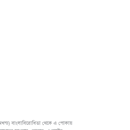
(অখন্ড) বাংলাবিরোধিতা থেকে এ পোকায়