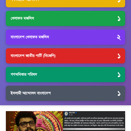
১
খেলাফত মজলিস
২
বাংলাদেশ খেলাফত মজলিস
১
বাংলাদেশ জাতীয় পার্টি (বিজেপি)
১
গণঅধিকার পরিষদ
১
ইসলামী আন্দোলন বাংলাদেশ