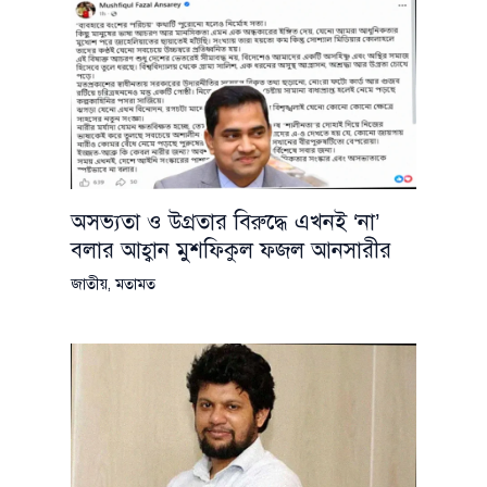
অসভ্যতা ও উগ্রতার বিরুদ্ধে এখনই ‘না’
বলার আহ্বান মুশফিকুল ফজল আনসারীর
জাতীয়
,
মতামত