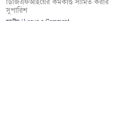
ডিজিএফআইয়ের কর্মকাণ্ড সীমিত করার
সুপারিশ
জাতীয়
/
Leave a Comment
র‍্যাপিড অ্যাকশন ব্যাটালিয়ন (র‍্যাব) বিলুপ্তির সুপারিশ করেছে
জাতিসংঘের মানবাধিকার কার্যালয়। পাশাপাশি বর্ডার গার্ড
বাংলাদেশ (বিজিবি) এবং প্রতিরক্ষা গোয়েন্দা মহাপরিদপ্তর
(ডিজিএফআই)-এর কর্মকাণ্ড সীমিত করার সুপারিশ করা
হয়েছে।
আজ বুধবার জুলাই অভ্যুত্থানের সঙ্গে সম্পর্কিত মানবাধিকার
লঙ্ঘন ও নির্যাতন সংক্রান্ত ফ্যাক্ট-ফাইন্ডিং প্রতিবেদনে এসব
কথা বলা হয়েছে। সেই সঙ্গে আরও বেশ কিছু সুপারিশ করেছে
জাতিসংঘের মানবাধিকার কার্যালয়।
এর মধ্যে রয়েছে আনসার-ভিডিপির বেসামরিকীকরণের