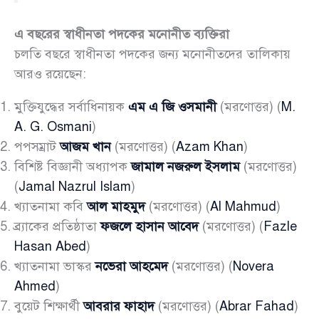
এ বছরের স্বাধীনতা পদকের মনোনীত ব্যক্তিরা
চলতি বছরে স্বাধীনতা পদকের জন্য মনোনীতদের তালিকায়
আরও রয়েছেন:
মুক্তিযুদ্ধের সর্বাধিনায়ক
এম এ জি ওসমানী
(মরণোত্তর) (
M.
A. G. Osmani
)
পপসম্রাট
আজম খান
(মরণোত্তর) (
Azam Khan
)
বিশিষ্ট বিজ্ঞানী অধ্যাপক
জামাল নজরুল ইসলাম
(মরণোত্তর)
(
Jamal Nazrul Islam
)
খ্যাতনামা কবি
আল মাহমুদ
(মরণোত্তর) (
Al Mahmud
)
ব্র্যাকের প্রতিষ্ঠাতা
ফজলে হাসান আবেদ
(মরণোত্তর) (
Fazle
Hasan Abed
)
খ্যাতনামা ভাস্কর
নভেরা আহমেদ
(মরণোত্তর) (
Novera
Ahmed
)
বুয়েট শিক্ষার্থী
আবরার ফাহাদ
(মরণোত্তর) (
Abrar Fahad
)