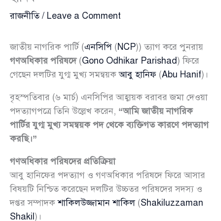
রাজনীতি
/
Leave a Comment
জাতীয় নাগরিক পার্টি (
এনসিপি
(
NCP
)) ত্যাগ করে পুনরায়
গণঅধিকার পরিষদে
(
Gono Odhikar Parishad
) ফিরে
গেছেন দলটির যুগ্ম মুখ্য সমন্বয়ক
আবু হানিফ
(
Abu Hanif
)।
বৃহস্পতিবার (৬ মার্চ) এনসিপির আহ্বায়ক বরাবর জমা দেওয়া
পদত্যাগপত্রে তিনি উল্লেখ করেন,
“আমি জাতীয় নাগরিক
পার্টির যুগ্ম মুখ্য সমন্বয়ক পদ থেকে ব্যক্তিগত কারণে পদত্যাগ
করছি।”
গণঅধিকার পরিষদের প্রতিক্রিয়া
আবু হানিফের পদত্যাগ ও গণঅধিকার পরিষদে ফিরে আসার
বিষয়টি নিশ্চিত করেছেন দলটির উচ্চতর পরিষদের সদস্য ও
দপ্তর সম্পাদক
শাকিলউজ্জামান শাকিল
(
Shakiluzzaman
Shakil
)।