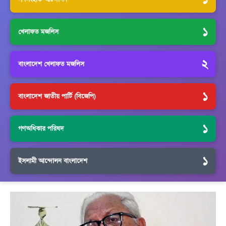
১
খেলাফত মজলিস
২
বাংলাদেশ খেলাফত মজলিস
১
বাংলাদেশ জাতীয় পার্টি (বিজেপি)
১
গণঅধিকার পরিষদ
১
ইসলামী আন্দোলন বাংলাদেশ