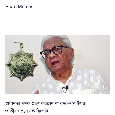
শহীদ
Read More »
রাষ্ট্রপতি
জিয়াউর
রহমানের
মরণোত্তর
স্বাধীনতা
পুরস্কার
বহাল
স্বাধীনতা পদক গ্রহণ করবেন না বদরুদ্দীন উমর
জাতীয়
/ By
ডেস্ক রিপোর্ট