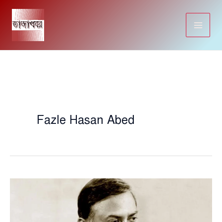
Skip
to
content
Fazle Hasan Abed