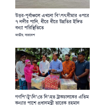
উত্তর-পূর্বাঞ্চলে এখনো বি’\পৎসীমার ওপরে
৭ নদীর পানি, ধীরে ধীরে উন্নতির ইঙ্গিত
বন্যা পরিস্থিতিতে
জাতীয়
,
সারাদেশ
গণপি’\টু’\নি’\তে নি’\হত ট্রাকচালকের এতিম
কন্যার পাশে প্রধানমন্ত্রী তারেক রহমান