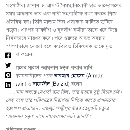
সহপাঠীরা জানান, ৪ আগস্ট বৈষম্যবিরোধী ছাত্র আন্দোলনের
সময় আফনান তার এক নারী সহপাঠীকে রক্ষা করতে গিয়ে
গুলিবিদ্ধ হন। তিনি মাদাম ব্রিজ এলাকায় মাটিতে লুটিয়ে
পড়েন। এরপর ছাত্রলীগ ও যুবলীগ কর্মীরা তাকে ধরে নিয়ে
নির্মমভাবে মারধর করে। পরে গুরুতর আহত অবস্থায়
হাসপাতালে নেওয়া হলে কর্তব্যরত চিকিৎসক তাকে মৃত
ঘোষণা করেন।
আফনানের স্মরণে ‘আফনান চত্ত্বর’ করার দাবি
আন্দোলনকারীদের পক্ষে
আরমান হোসেন
(
Arman
Hossain
) ও
বায়েজীদ
(
Baizid
) বলেন,
“আফনান অত্যন্ত মেধাবী ছাত্র ছিল। তার হত্যার সুষ্ঠু বিচার চাই।
সেই সঙ্গে তার পরিবারের নিরাপত্তা নিশ্চিত করতে প্রশাসনের
হস্তক্ষেপ প্রয়োজন। এছাড়া লক্ষ্মীপুর উত্তর তেমুহনী চত্বরে
‘আফনান চত্ত্বর’ নামে নামকরণের দাবি জানাই।”
পুলিশের বক্তব্য