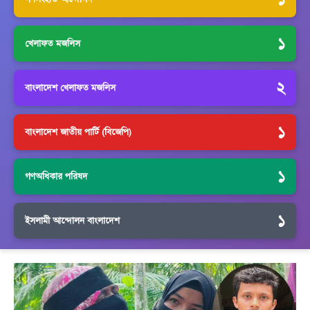
১
খেলাফত মজলিস
২
বাংলাদেশ খেলাফত মজলিস
১
বাংলাদেশ জাতীয় পার্টি (বিজেপি)
১
গণঅধিকার পরিষদ
১
ইসলামী আন্দোলন বাংলাদেশ