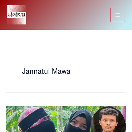
Skip
to
content
Jannatul Mawa