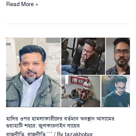
হাসিনার
Read More »
চক্রান্ত
রুখতে
রাজনৈতিক
দলগুলো
প্রতিশ্রুতিবদ্ধ
হাদির ওপর হামলাকারীদের বর্তমান অবস্থান আসামের
গুয়াহাটি শহরে: জুলকারনাইন সায়ের
রাজনীতি
,
রাজনীতি ```
/ By
tazakhobor