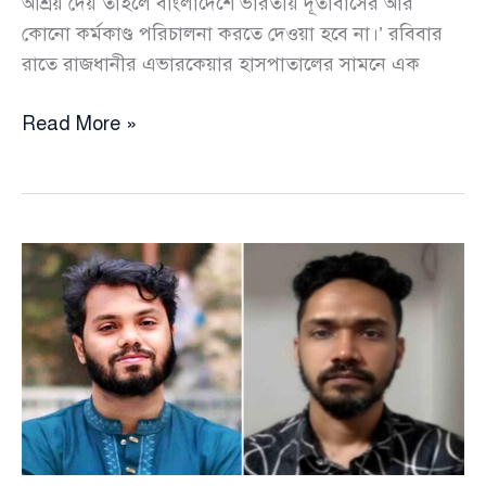
আশ্রয় দেয় তাহলে বাংলাদেশে ভারতীয় দূতাবাসের আর
কোনো কর্মকাণ্ড পরিচালনা করতে দেওয়া হবে না।’ রবিবার
রাতে রাজধানীর এভারকেয়ার হাসপাতালের সামনে এক
২৪
Read More »
ঘণ্টার
মধ্যে
যদি
আসামিদের
গ্রেপ্তার
করা
না
হয়
তাহলে
আইন
উপদেষ্টা