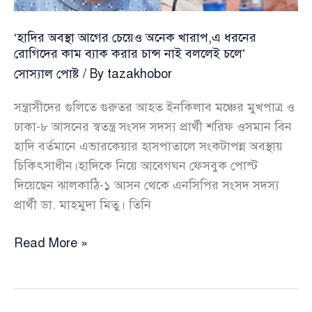
‘হাদির অবস্থা আগের চেয়েও অনেক খারাপ,এ ধরনের
রোগিদের কাম ব্যাক করার চান্স নাই বললেই চলে’
সোস্যাল পোষ্ট
/ By
tazakhobor
সন্ত্রাসীদের গুলিতে গুরুতর আহত ইনকিলাব মঞ্চের মুখপাত্র ও
ঢাকা-৮ আসনের স্বতন্ত্র সংসদ সদস্য প্রার্থী শরিফ ওসমান বিন
হাদি বর্তমানে এভারকেয়ার হাসপাতালে সংকটাপন্ন অবস্থায়
চিকিৎসাধীন।হাদিকে নিয়ে আবেগঘন ফেসবুক পোস্ট
দিয়েছেন ঝালকাঠি-১ আসন থেকে এনসিপির সংসদ সদস্য
প্রার্থী ডা. মাহমুদা মিতু। তিনি
‘হাদির
Read More »
অবস্থা
আগের
চেয়েও