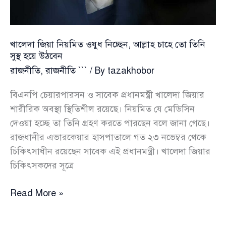
অব
দ্যা
খুলনা
খালেদা জিয়া নিয়মিত ওষুধ নিচ্ছেন, আল্লাহ চাহে তো তিনি
পলিটিক্স
সুস্থ হয়ে উঠবেন
রাজনীতি
,
রাজনীতি ```
/ By
tazakhobor
বিএনপি চেয়ারপারসন ও সাবেক প্রধানমন্ত্রী খালেদা জিয়ার
শারীরিক অবস্থা স্থিতিশীল রয়েছে। নিয়মিত যে মেডিসিন
দেওয়া হচ্ছে তা তিনি গ্রহণ করতে পারছেন বলে জানা গেছে।
রাজধানীর এভারকেয়ার হাসপাতালে গত ২৩ নভেম্বর থেকে
চিকিৎসাধীন রয়েছেন সাবেক এই প্রধানমন্ত্রী। খালেদা জিয়ার
চিকিৎসকদের সূত্রে
খালেদা
Read More »
জিয়া
নিয়মিত