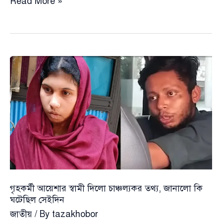
হ
Read More »
/
ত্যা
/
র
মোটিভ
হিসাবে
প্রাথমিক
জিজ্ঞাসাাবদে
যা
জানালো
সেই
গৃহকর্মী
গৃহকর্মী আয়েশার স্বামী দিলো চাঞ্চল্যকর তথ্য, জানালো কি
ঘটেছিল সেইদিন
জাতীয়
/ By
tazakhobor