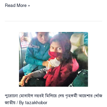
তারেক
Read More »
রহমানের
নির্দেশে
হাদিকে
এয়ার
অ্যাম্বুলেন্স
করে
সিঙ্গাপুরে
নেওয়া
ও
উন্নত
চিকিৎসার
ঘোষণা
দিলেন
পুরোনো মোবাইল নম্বরই মিলিয়ে দেয় গৃহকর্মী আয়েশার খোঁজ
ব্যবসায়ী
জাতীয়
/ By
tazakhobor
ফাহিম