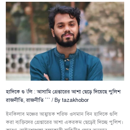
আদাবরের
‘দাউদ’
নামে
ছিলো
যার
পরিচয়
হাদিকে গু \লি : আসামি গ্রেপ্তারের আশা ছেড়ে দিয়েছে পুলিশ
রাজনীতি
,
রাজনীতি ```
/ By
tazakhobor
ইনকিলাব মঞ্চের আহ্বায়ক শরিফ ওসমান বিন হাদিকে গুলি
করা ব্যক্তিদের গ্রেপ্তারের আশা একরকম ছেড়েই দিচ্ছে পুলিশ।