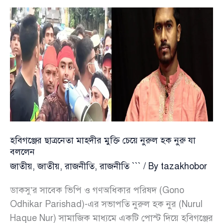
মধ্যে
৮
জনের
পরিচয়
শনাক্ত,
পরিবারের
কাছে
হস্তান্তর
হবিগঞ্জের ছাত্রনেতা মাহদীর মুক্তি চেয়ে নুরুল হক নুরু যা
বললেন
জাতীয়
,
জাতীয়
,
রাজনীতি
,
রাজনীতি ```
/ By
tazakhobor
ডাকসু’র সাবেক ভিপি ও গণঅধিকার পরিষদ (Gono
Odhikar Parishad)-এর সভাপতি নুরুল হক নুর (Nurul
Haque Nur) সামাজিক মাধ্যমে একটি পোস্ট দিয়ে হবিগঞ্জের