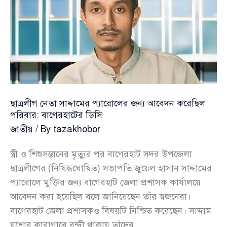
ছাপিয়ে
ভোট
কেনার
দাবীটি
মিথ্যা
ছাত্রলীগ নেতা সাদ্দামের প্যারোলের জন্য আবেদন করেছিল
পরিবার: বাগেরহাটের ডিসি
জাতীয়
/ By
tazakhobor
স্ত্রী ও শিশুসন্তানের মৃত্যুর পর বাগেরহাট সদর উপজেলা
ছাত্রলীগের (নিষিদ্ধঘোষিত) সভাপতি জুয়েল হাসান সাদ্দামের
প্যারোলে মুক্তির জন্য বাগেরহাট জেলা প্রশাসক কার্যালয়ে
আবেদন করা হয়েছিল বলে জানিয়েছেন তাঁর স্বজনেরা।
বাগেরহাট জেলা প্রশাসকও বিষয়টি নিশ্চিত করেছেন। সাদ্দাম
যশোর কারাগারে বন্দী থাকায় তাঁদের