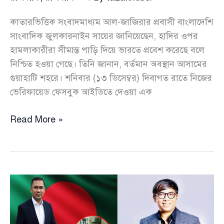
কাতারভিত্তিক সংবাদমাধ্যম আল-জাজিরার প্রবাসী বাংলাদেশি
সাংবাদিক জুলকারনাইন সায়ের জানিয়েছেন, হাদির ওপর
হামলাকারীরা সীমান্ত পাড়ি দিয়ে ভারতে প্রবেশ করেছে বলে
নিশ্চিত হওয়া গেছে। তিনি জানান, বর্তমান অবস্থান আসামের
গুয়াহাটি শহরে। শনিবার (১৩ ডিসেম্বর) দিবাগত রাতে নিজের
ভেরিফায়েড ফেসবুক আইডিতে দেওয়া এক
হাদির
Read More »
ওপর
হামলাকারীদের
বর্তমান
অবস্থান
আসামের
গুয়াহাটি
শহরে: