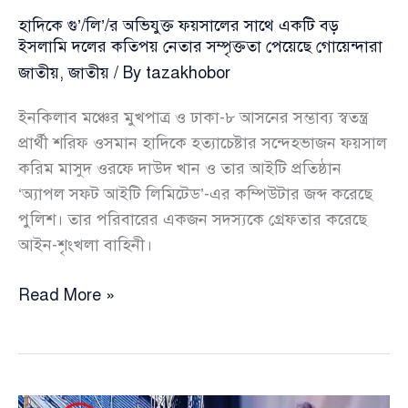
ও
হাদিকে গু’/লি’/র অভিযুক্ত ফয়সালের সাথে একটি বড়
স্বরাষ্ট্র
ইসলামি দলের কতিপয় নেতার সম্পৃক্ততা পেয়েছে গোয়েন্দারা
উপদেষ্টাকে
জাতীয়
,
জাতীয়
/ By
tazakhobor
পদত্যাগ:
ইনকিলাব
ইনকিলাব মঞ্চের মুখপাত্র ও ঢাকা-৮ আসনের সম্ভাব্য স্বতন্ত্র
মঞ্চ
প্রার্থী শরিফ ওসমান হাদিকে হত্যাচেষ্টার সন্দেহভাজন ফয়সাল
করিম মাসুদ ওরফে দাউদ খান ও তার আইটি প্রতিষ্ঠান
‘অ্যাপল সফট আইটি লিমিটেড’-এর কম্পিউটার জব্দ করেছে
পুলিশ। তার পরিবারের একজন সদস্যকে গ্রেফতার করেছে
আইন-শৃংখলা বাহিনী।
হাদিকে
Read More »
গু’/
লি’/
র
অভিযুক্ত