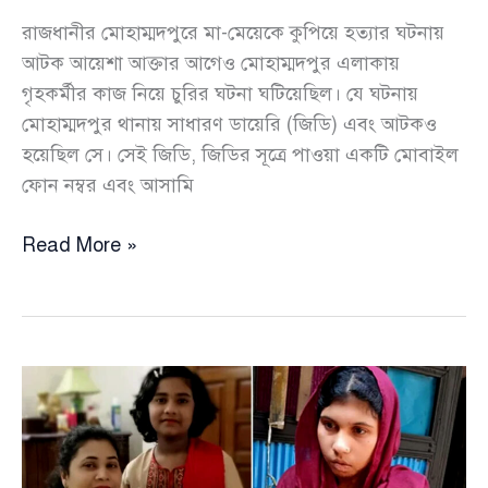
রাজধানীর মোহাম্মদপুরে মা-মেয়েকে কুপিয়ে হত্যার ঘটনায়
আটক আয়েশা আক্তার আগেও মোহাম্মদপুর এলাকায়
গৃহকর্মীর কাজ নিয়ে চুরির ঘটনা ঘটিয়েছিল। যে ঘটনায়
মোহাম্মদপুর থানায় সাধারণ ডায়েরি (জিডি) এবং আটকও
হয়েছিল সে। সেই জিডি, জিডির সূত্রে পাওয়া একটি মোবাইল
ফোন নম্বর এবং আসামি
পুরোনো
Read More »
মোবাইল
নম্বরই
মিলিয়ে
দেয়
গৃহকর্মী
আয়েশার
খোঁজ