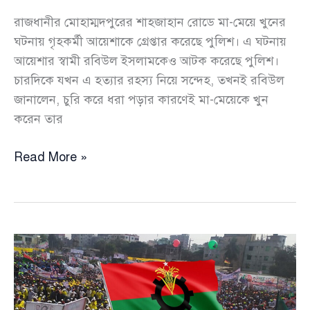
রাজধানীর মোহাম্মদপুরের শাহজাহান রোডে মা-মেয়ে খুনের
ঘটনায় গৃহকর্মী আয়েশাকে গ্রেপ্তার করেছে পুলিশ। এ ঘটনায়
আয়েশার স্বামী রবিউল ইসলামকেও আটক করেছে পুলিশ।
চারদিকে যখন এ হত্যার রহস্য নিয়ে সন্দেহ, তখনই রবিউল
জানালেন, চুরি করে ধরা পড়ার কারণেই মা-মেয়েকে খুন
করেন তার
গৃহকর্মী
Read More »
আয়েশার
স্বামী
দিলো
চাঞ্চল্যকর
তথ্য,
জানালো
কি