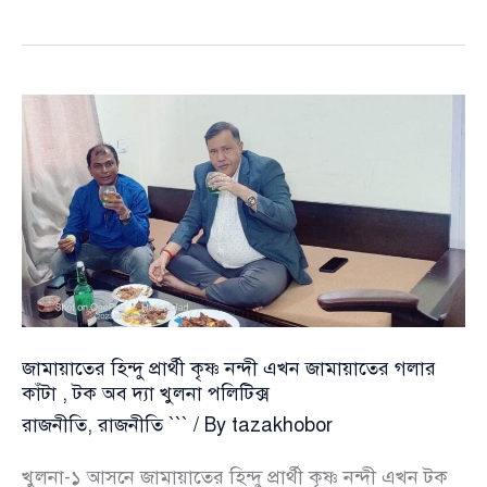
মানুষ
মনে
করে
বিএনপি
নির্বাচনে
জিতবে,
৫৭%
মানুষের
বিএনপিতে
আস্থা
:
জরিপ
জামায়াতের হিন্দু প্রার্থী কৃষ্ণ নন্দী এখন জামায়াতের গলার
কাঁটা , টক অব দ্যা খুলনা পলিটিক্স
রাজনীতি
,
রাজনীতি ```
/ By
tazakhobor
খুলনা-১ আসনে জামায়াতের হিন্দু প্রার্থী কৃষ্ণ নন্দী এখন টক