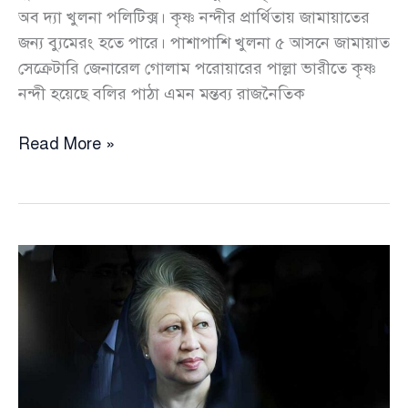
অব দ্যা খুলনা পলিটিক্স। কৃষ্ণ নন্দীর প্রার্থিতায় জামায়াতের
জন্য ব্যুমেরং হতে পারে। পাশাপাশি খুলনা ৫ আসনে জামায়াত
সেক্রেটারি জেনারেল গোলাম পরোয়ারের পাল্লা ভারীতে কৃষ্ণ
নন্দী হয়েছে বলির পাঠা এমন মন্তব্য রাজনৈতিক
জামায়াতের
Read More »
হিন্দু
প্রার্থী
কৃষ্ণ
নন্দী
এখন
জামায়াতের
গলার
কাঁটা
,
টক