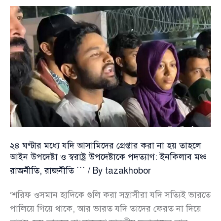
অনেক
খারাপ,এ
ধরনের
রোগিদের
কাম
ব্যাক
করার
চান্স
নাই
বললেই
চলে’
২৪ ঘণ্টার মধ্যে যদি আসামিদের গ্রেপ্তার করা না হয় তাহলে
আইন উপদেষ্টা ও স্বরাষ্ট্র উপদেষ্টাকে পদত্যাগ: ইনকিলাব মঞ্চ
রাজনীতি
,
রাজনীতি ```
/ By
tazakhobor
‘শরিফ ওসমান হাদিকে গুলি করা সন্ত্রাসীরা যদি সত্যিই ভারতে
পালিয়ে গিয়ে থাকে, আর ভারত যদি তাদের ফেরত না দিয়ে