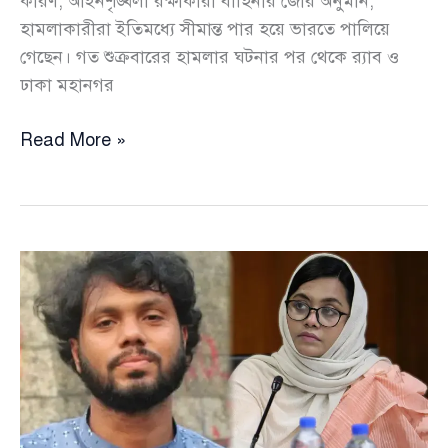
কারণ, আইনশৃঙ্খলা রক্ষাকারী বাহিনীর জোর অনুমান,
হামলাকারীরা ইতিমধ্যে সীমান্ত পার হয়ে ভারতে পালিয়ে
গেছেন। গত শুক্রবারের হামলার ঘটনার পর থেকে র‍্যাব ও
ঢাকা মহানগর
হাদিকে
Read More »
গু
\লি
:
আসামি
গ্রেপ্তারের
আশা
ছেড়ে
দিয়েছে
পুলিশ