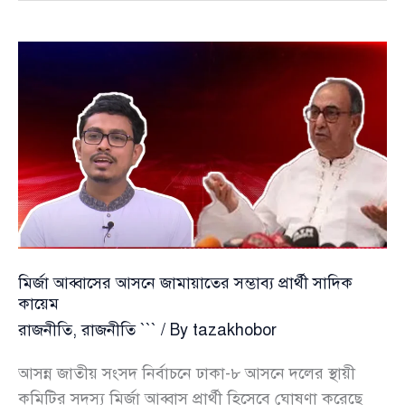
ওষুধ
নিচ্ছেন,
আল্লাহ
চাহে
তো
তিনি
সুস্থ
হয়ে
উঠবেন
মির্জা আব্বাসের আসনে জামায়াতের সম্ভাব্য প্রার্থী সাদিক
কায়েম
রাজনীতি
,
রাজনীতি ```
/ By
tazakhobor
আসন্ন জাতীয় সংসদ নির্বাচনে ঢাকা-৮ আসনে দলের স্থায়ী
কমিটির সদস্য মির্জা আব্বাস প্রার্থী হিসেবে ঘোষণা করেছে