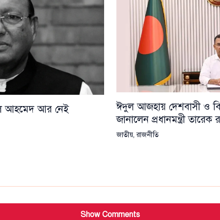
ঈদুল আজহায় দেশবাসী ও বিশ্
য়েল আহমেদ আর নেই
জানালেন প্রধানমন্ত্রী তারেক
জাতীয়
,
রাজনীতি
Show Comments