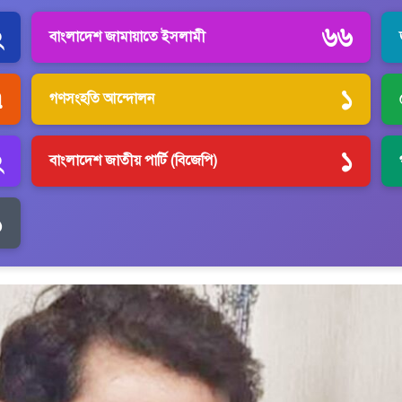
২
৬৬
বাংলাদেশ জামায়াতে ইসলামী
৭
১
গণসংহতি আন্দোলন
২
১
বাংলাদেশ জাতীয় পার্টি (বিজেপি)
১