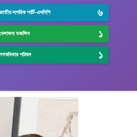
৬
জাতীয় নাগরিক পার্টি-এনসিপি
১
খেলাফত মজলিস
১
গণঅধিকার পরিষদ