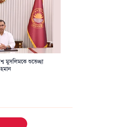
ব মুসলিমকে শুভেচ্ছা
 রহমান