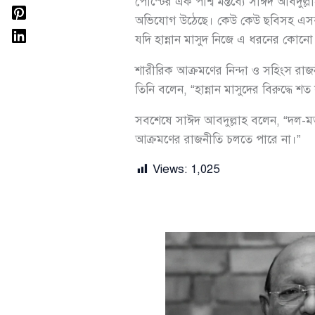
পোস্টের এক পার্শ্ব মন্তব্যে সাঈদ আবদু
অভিযোগ উঠেছে। কেউ কেউ ছবিসহ এসব ত
যদি হান্নান মাসুদ নিজে এ ধরনের কোনো “
শারীরিক আক্রমণের নিন্দা ও সহিংস রা
তিনি বলেন, “হান্নান মাসুদের বিরুদ্ধ
সবশেষে সাঈদ আবদুল্লাহ বলেন, “দল-ম
আক্রমণের রাজনীতি চলতে পারে না।”
Views:
1,025