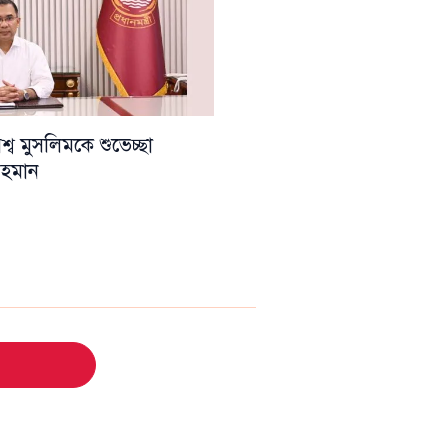
ব মুসলিমকে শুভেচ্ছা
 রহমান