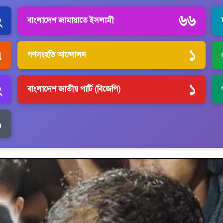
২
৬৬
বাংলাদেশ জামায়াতে ইসলামী
৭
১
গণসংহতি আন্দোলন
২
১
বাংলাদেশ জাতীয় পার্টি (বিজেপি)
১