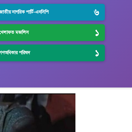
৬
জাতীয় নাগরিক পার্টি-এনসিপি
১
খেলাফত মজলিস
১
গণঅধিকার পরিষদ