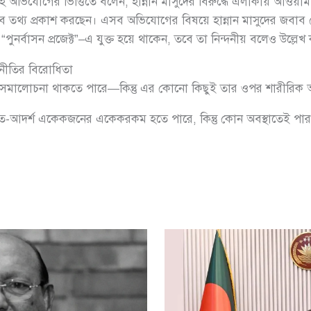
ল্লাহ অভিযোগের ভিত্তিতে বলেন, হান্নান মাসুদের বিরুদ্ধে এলাকায় আওয়া
থ্য প্রকাশ করছেন। এসব অভিযোগের বিষয়ে হান্নান মাসুদের জবাব দে
পুনর্বাসন প্রজেক্ট”–এ যুক্ত হয়ে থাকেন, তবে তা নিন্দনীয় বলেও উল্লে
জনীতির বিরোধিতা
ে শত সমালোচনা থাকতে পারে—কিন্তু এর কোনো কিছুই তার ওপর শারীরিক
ত-আদর্শ একেকজনের একেকরকম হতে পারে, কিন্তু কোন অবস্থাতেই পারস