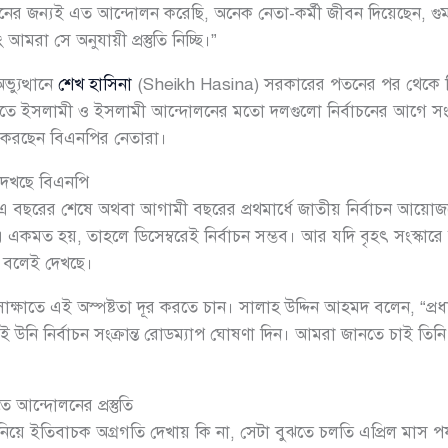
বাচনের জন্যই এত আন্দোলন করেছি, অনেক নেতা-কর্মী জীবন দিয়েছেন, গু
 আমরা সে অনুযায়ী প্রস্তুতি নিচ্ছি।”
্যুত্থানে
শেখ হাসিনা
(Sheikh Hasina) সরকারের পতনের পর থেকে ব
াতে ইসলামী ও ইসলামী আন্দোলনের মতো দলগুলো নির্বাচনের আগে সংস্কা
মনে করছেন বিএনপির নেতারা।
া দেখছে বিএনপি
েন, এ বছরের শেষে অথবা আগামী বছরের প্রথমার্ধে জাতীয় নির্বাচন আয়
’-এ একমত হয়, তাহলে ডিসেম্বরেই নির্বাচন সম্ভব। আর যদি বৃহৎ সংস্কার
্ট বলেই দেখছে।
ে সাক্ষাতে এই অস্পষ্টতা দূর করতে চান। সালাহ উদ্দিন আহমদ বলেন, “প্
াই উনি নির্বাচন সংক্রান্ত রোডম্যাপ ঘোষণা দিন। আমরা জানতে চাই তিন
ে আন্দোলনের প্রস্তুতি
ন নিয়ে ইতিবাচক অগ্রগতি দেখায় কি না, সেটা বুঝতে চলতি এপ্রিল মাস প