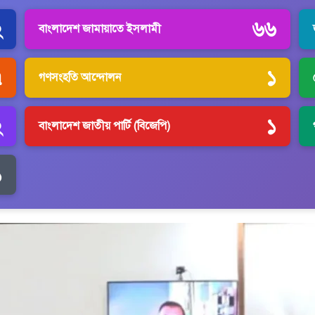
২
৬৬
বাংলাদেশ জামায়াতে ইসলামী
৭
১
গণসংহতি আন্দোলন
২
১
বাংলাদেশ জাতীয় পার্টি (বিজেপি)
১