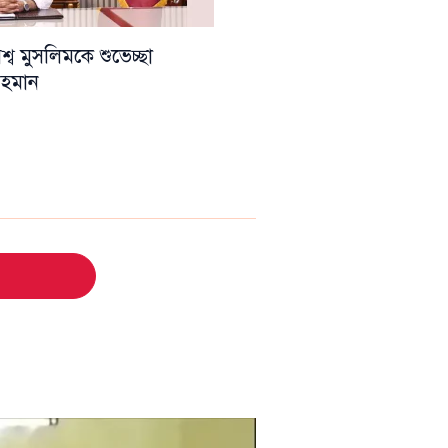
ব মুসলিমকে শুভেচ্ছা
 রহমান