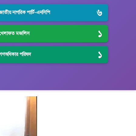
৬
জাতীয় নাগরিক পার্টি-এনসিপি
১
খেলাফত মজলিস
১
গণঅধিকার পরিষদ