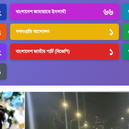
২
৬৬
বাংলাদেশ জামায়াতে ইসলামী
৭
১
গণসংহতি আন্দোলন
২
১
বাংলাদেশ জাতীয় পার্টি (বিজেপি)
১