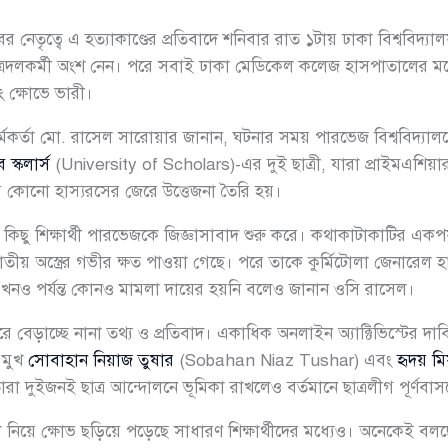
নেতৃত্বে এ হত্যাকাণ্ডের প্রতিবাদে শনিবার রাত ১টায় ঢাকা বিশ্ববিদ্যা
 ছাত্রদলকর্মী অংশ নেন। পরে সবাই ঢাকা মেডিকেল কলেজ হাসপাতালের ম
ং ক্ষোভে ভারী।
 কর্মকর্তা মো. রাসেল সারোয়ার জানান, ঘটনার সময় পারভেজ বিশ্ববিদ্
 স্কলার্স
(University of Scholars)-এর দুই ছাত্রী, যারা প্রাইমএশিয়ার ই
িরে কোনো হাস্যরসের জেরে উত্তেজনা তৈরি হয়।
ছু শিক্ষার্থী পারভেজকে জিজ্ঞাসাবাদ শুরু করে। কথাকাটাকাটির একপর্য
াতীয় অস্ত্রের গভীর ক্ষত পাওয়া গেছে। পরে তাকে কুর্মিটোলা জেনারেল
নও পর্যন্ত কোনও মামলা দায়ের হয়নি বলেও জানান ওসি রাসেল।
বেড়াচ্ছে নানা তথ্য ও প্রতিবাদ। একাধিক অনলাইন অ্যাক্টিভিস্টের দাবি
 মুখ
সোবাহান নিয়াজ তুষার
(Sobahan Niaz Tushar) এবং
হৃদয় ম
ারা দুইজনই ছাত্র আন্দোলনে ভূমিকা রাখলেও বর্তমানে ছাত্রলীগ পূর্ণবা
 নিয়ে ক্ষোভ ছড়িয়ে পড়েছে সাধারণ শিক্ষার্থীদের মধ্যেও। অনেকেই বলছ