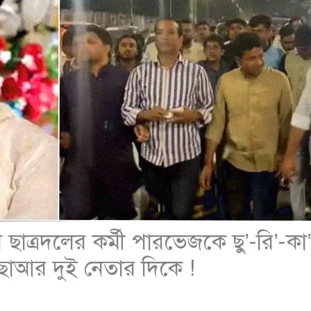
সে ছাত্রদলের কর্মী পারভেজকে ছু’-রি’-কা’
াআর দুই নেতার দিকে !
t