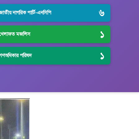
৬
জাতীয় নাগরিক পার্টি-এনসিপি
১
খেলাফত মজলিস
১
গণঅধিকার পরিষদ