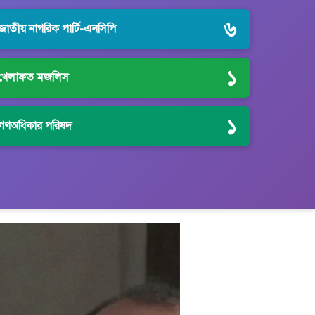
৬
জাতীয় নাগরিক পার্টি-এনসিপি
১
খেলাফত মজলিস
১
গণঅধিকার পরিষদ