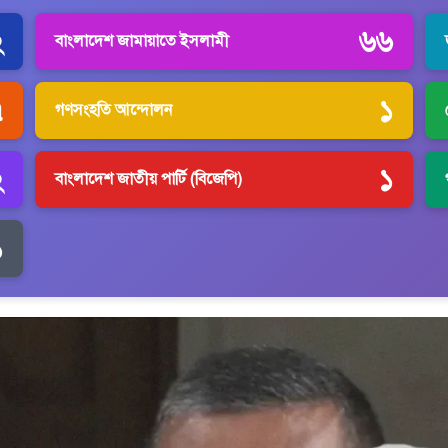
২
৬৬
বাংলাদেশ জামায়াতে ইসলামী
৭
১
গণসংহতি আন্দোলন
২
১
বাংলাদেশ জাতীয় পার্টি (বিজেপি)
১