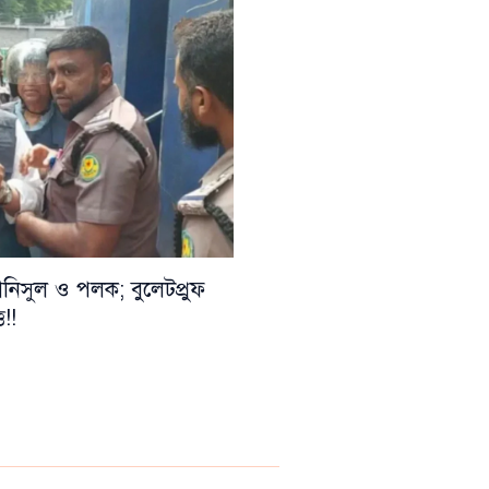
িসুল ও পলক; বুলেটপ্রুফ
!!