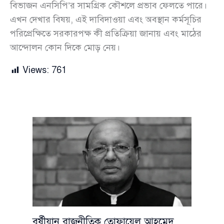
বিভাজন এনসিপি’র সামগ্রিক কৌশলে প্রভাব ফেলতে পারে।
এখন দেখার বিষয়, এই দাবিদাওয়া এবং অবস্থান কর্মসূচির
পরিপ্রেক্ষিতে সরকারপক্ষ কী প্রতিক্রিয়া জানায় এবং মাঠের
আন্দোলন কোন দিকে মোড় নেয়।
Views:
761
বর্ষীয়ান রাজনীতিক তোফায়েল আহমেদ