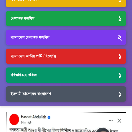
১
খেলাফত মজলিস
২
বাংলাদেশ খেলাফত মজলিস
১
বাংলাদেশ জাতীয় পার্টি (বিজেপি)
১
গণঅধিকার পরিষদ
১
ইসলামী আন্দোলন বাংলাদেশ