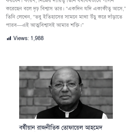
করবেন। কারণ, নিজের দায়িত্ব তিনি যথাযথভাবে পালন
করেছেন বলে দৃঢ় বিশ্বাস তার। “একদিন যদি একাকীত্ব আসে,”
তিনি লেখেন, “তবু ইতিহাসের সামনে মাথা উঁচু করে দাঁড়াতে
পারব—এই আত্মবিশ্বাসই আমার শক্তি।”
Views:
1,988
বর্ষীয়ান রাজনীতিক তোফায়েল আহমেদ