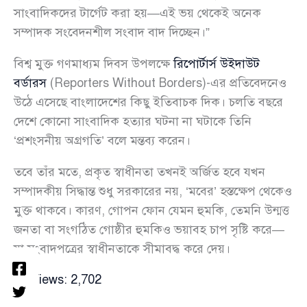
সাংবাদিকদের টার্গেট করা হয়—এই ভয় থেকেই অনেক
সম্পাদক সংবেদনশীল সংবাদ বাদ দিচ্ছেন।”
বিশ্ব মুক্ত গণমাধ্যম দিবস উপলক্ষে
রিপোর্টার্স উইদাউট
বর্ডারস
(Reporters Without Borders)-এর প্রতিবেদনেও
উঠে এসেছে বাংলাদেশের কিছু ইতিবাচক দিক। চলতি বছরে
দেশে কোনো সাংবাদিক হত্যার ঘটনা না ঘটাকে তিনি
‘প্রশংসনীয় অগ্রগতি’ বলে মন্তব্য করেন।
তবে তাঁর মতে, প্রকৃত স্বাধীনতা তখনই অর্জিত হবে যখন
সম্পাদকীয় সিদ্ধান্ত শুধু সরকারের নয়, ‘মবের’ হস্তক্ষেপ থেকেও
মুক্ত থাকবে। কারণ, গোপন ফোন যেমন হুমকি, তেমনি উন্মত্ত
জনতা বা সংগঠিত গোষ্ঠীর হুমকিও ভয়াবহ চাপ সৃষ্টি করে—
যা সংবাদপত্রের স্বাধীনতাকে সীমাবদ্ধ করে দেয়।
Views:
2,702