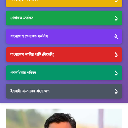
১
খেলাফত মজলিস
২
বাংলাদেশ খেলাফত মজলিস
১
বাংলাদেশ জাতীয় পার্টি (বিজেপি)
১
গণঅধিকার পরিষদ
১
ইসলামী আন্দোলন বাংলাদেশ