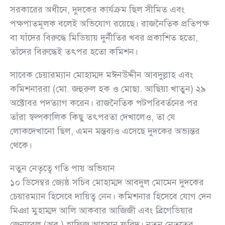
সরকারের অধীনে, দুদকের কার্যক্রম ছিল সীমিত এবং
পক্ষপাতমূলক বলেই অভিযোগ রয়েছে। রাজনৈতিক প্রতিপক্ষ
বা যাঁদের বিরুদ্ধে মিডিয়ায় দুর্নীতির খবর প্রকাশিত হতো,
তাঁদের বিরুদ্ধেই তৎপর হতো কমিশন।
সাবেক চেয়ারম্যান মোহাম্মদ মঈনউদ্দীন আবদুল্লাহ এবং
কমিশনাররা (মো. জহুরুল হক ও মোছা. আছিয়া খাতুন) ২৯
অক্টোবর পদত্যাগ করেন। রাজনৈতিক পটপরিবর্তনের পর
তাঁরা স্বল্পকালিক কিছু তৎপরতা দেখালেও, তা যে
লোকদেখানো ছিল, এমন মন্তব্যও এসেছে দুদকের অভ্যন্তর
থেকে।
নতুন নেতৃত্বে গতি পায় অভিযান
১০ ডিসেম্বর জ্যেষ্ঠ সচিব মোহাম্মদ আবদুল মোমেন দুদকের
চেয়ারম্যান হিসেবে দায়িত্ব নেন। কমিশনার হিসেবে যোগ দেন
মিঞা মুহাম্মদ আলি আকবার আজিজী এবং ব্রিগেডিয়ার
জেনারেল (অব.) হাফিজ আহ্সান ফরিদ। নতুন নেতৃত্বের