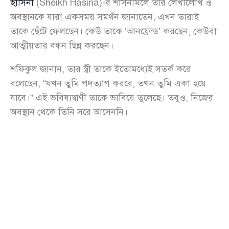
হাসিনা
(Sheikh Hasina)-র শাসনামলে তার লেখালেখি ও
অবস্থানকে যারা একসময় সমর্থন জানাতেন, এখন তারাই
তাকে ছেঁটে ফেলছেন। কেউ তাকে ‘আনফ্রেন্ড’ করছেন, কেউবা
আত্মীয়তার বন্ধন ছিন্ন করছেন।
শফিকুল জানান, তার স্ত্রী তাকে ইতোমধ্যেই সতর্ক করে
বলেছেন, “যখন তুমি পদত্যাগ করবে, তখন তুমি একা হয়ে
যাবে।” এই ভবিষ্যদ্বাণী তাকে ভাবিয়ে তুলেছে। তবুও, নিজের
অবস্থান থেকে তিনি সরে আসেননি।