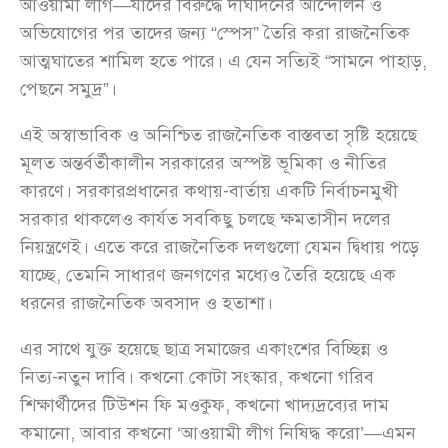
আওয়ামী লীগ—যাদের বিরুদ্ধে দীর্ঘদিনের আন্দোলন ও
অভিযোগের পর তাদের জন্য “স্পেস” তৈরি করা রাজনৈতিক
আত্মঘাতের শামিল হতে পারে। এ যেন সত্যিই “সামনে পাহাড়,
পেছনে সমুদ্র”।
এই অস্বাভাবিক ও অনিশ্চিত রাজনৈতিক বাস্তবতা সৃষ্টি হয়েছে
মূলত অন্তর্বর্তীকালীন সরকারের অস্পষ্ট ভূমিকা ও নীতির
কারণে। সরকারপ্রধানের কথায়-বার্তায় একটি নির্বাচনমুখী
সরকার থাকলেও কার্যত সবকিছু চলছে ক্ষমতাসীন দলের
নিয়ন্ত্রণেই। এতে করে রাজনৈতিক দলগুলো যেমন দ্বিধায় পড়ে
যাচ্ছে, তেমনি সাধারণ জনগণের মধ্যেও তৈরি হয়েছে এক
ধরনের রাজনৈতিক অবসাদ ও হতাশা।
এর সাথে যুক্ত হয়েছে ছাত্র সমাজের একাংশের বিচ্ছিন্ন ও
নিত্য-নতুন দাবি। কখনো কোটা সংস্কার, কখনো গরিব
শিক্ষার্থীদের টিউশন ফি মওকুফ, কখনো খাদ্যদ্রব্যের দাম
কমানো, আবার কখনো ‘আওয়ামী লীগ নিষিদ্ধ করো’—এমন