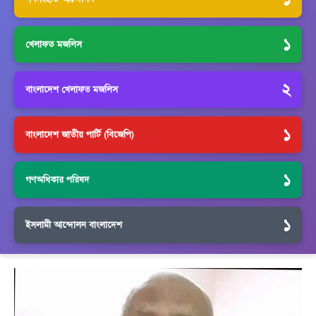
১
খেলাফত মজলিস
২
বাংলাদেশ খেলাফত মজলিস
১
বাংলাদেশ জাতীয় পার্টি (বিজেপি)
১
গণঅধিকার পরিষদ
১
ইসলামী আন্দোলন বাংলাদেশ