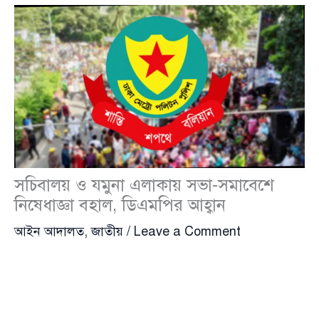
সচিবালয় ও যমুনা এলাকায় সভা-সমাবেশে
নিষেধাজ্ঞা বহাল, ডিএমপির আহ্বান
আইন আদালত
,
জাতীয়
/
Leave a Comment
ঢাকা মেট্রোপলিটন পুলিশ (Dhaka Metropolitan Police)
(ডিএমপি) জানিয়েছে,
বাংলাদেশ সচিবালয়
এবং প্রধান
উপদেষ্টার সরকারি বাসভবন ‘
যমুনা
’ সংলগ্ন এলাকায়