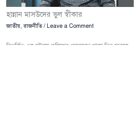
হান্নান মাসউদের ভুল স্বীকার
জাতীয়
,
রাজনীতি
/
Leave a Comment
বিতর্কিত এক ঘটনায় পুলিশের হেফাজতে থাকা তিন ছাত্রকে
নিজের জিম্মায় মুক্ত করে আনার পর প্রবল সমালোচনার মুখে
জাতীয় নাগরিক পার্টি (এনসিপি) নেতা আব্দুল হান্নান মাসউদ
শেষপর্যন্ত তার ভুল স্বীকার করেছেন।
বৃহস্পতিবার (২৯ মে) এনসিপির পক্ষ থেকে এক প্রেস
বিজ্ঞপ্তিতে জানানো হয়, দলটির সিনিয়র যুগ্ম মুখ্য সমন্বয়ক ও
রাজনৈতিক পর্ষদের সদস্য
আব্দুল হান্নান মাসউদ
(Abdul
Hannan Masud) কারণ দর্শানোর নোটিশের জবাবে স্বীকার
করেছেন, তিনি ভুল করেছেন এবং ভবিষ্যতে এ ধরনের আচরণ
আর ঘটবে না বলে প্রতিশ্রুতি দিয়েছেন।
এনসিপি জানিয়েছে, তিন কার্যদিবসের মধ্যে হান্নান মাসউদ