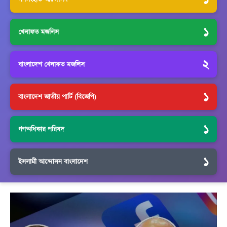
১
খেলাফত মজলিস
২
বাংলাদেশ খেলাফত মজলিস
১
বাংলাদেশ জাতীয় পার্টি (বিজেপি)
১
গণঅধিকার পরিষদ
১
ইসলামী আন্দোলন বাংলাদেশ