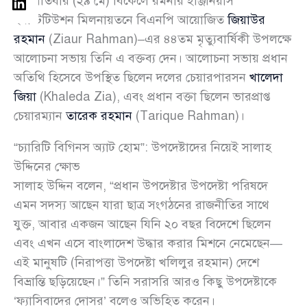
বৃহস্পতিবার (২৯ মে) বিকেলে রমনার ইঞ্জিনিয়ার্স
ইনস্টিটিউশন মিলনায়তনে বিএনপি আয়োজিত
জিয়াউর
রহমান
(Ziaur Rahman)–এর ৪৪তম মৃত্যুবার্ষিকী উপলক্ষে
আলোচনা সভায় তিনি এ বক্তব্য দেন। আলোচনা সভায় প্রধান
অতিথি হিসেবে উপস্থিত ছিলেন দলের চেয়ারপারসন
খালেদা
জিয়া
(Khaleda Zia), এবং প্রধান বক্তা ছিলেন ভারপ্রাপ্ত
চেয়ারম্যান
তারেক রহমান
(Tarique Rahman)।
“চ্যারিটি বিগিনস অ্যাট হোম”: উপদেষ্টাদের নিয়েই সালাহ
উদ্দিনের ক্ষোভ
সালাহ উদ্দিন বলেন, “প্রধান উপদেষ্টার উপদেষ্টা পরিষদে
এমন সদস্য আছেন যারা ছাত্র সংগঠনের রাজনীতির সাথে
যুক্ত, আবার একজন আছেন যিনি ২০ বছর বিদেশে ছিলেন
এবং এখন এসে বাংলাদেশ উদ্ধার করার মিশনে নেমেছেন—
এই মানুষটি (নিরাপত্তা উপদেষ্টা খলিলুর রহমান) দেশে
বিভ্রান্তি ছড়িয়েছেন।” তিনি সরাসরি আরও কিছু উপদেষ্টাকে
‘ফ্যাসিবাদের দোসর’ বলেও অভিহিত করেন।