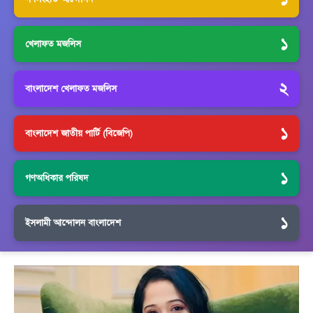
১
খেলাফত মজলিস
২
বাংলাদেশ খেলাফত মজলিস
১
বাংলাদেশ জাতীয় পার্টি (বিজেপি)
১
গণঅধিকার পরিষদ
১
ইসলামী আন্দোলন বাংলাদেশ