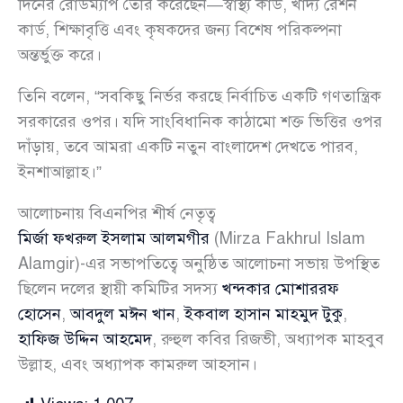
দিনের রোডম্যাপ তৈরি করেছেন—স্বাস্থ্য কার্ড, খাদ্য রেশন
কার্ড, শিক্ষাবৃত্তি এবং কৃষকদের জন্য বিশেষ পরিকল্পনা
অন্তর্ভুক্ত করে।
তিনি বলেন, “সবকিছু নির্ভর করছে নির্বাচিত একটি গণতান্ত্রিক
সরকারের ওপর। যদি সাংবিধানিক কাঠামো শক্ত ভিত্তির ওপর
দাঁড়ায়, তবে আমরা একটি নতুন বাংলাদেশ দেখতে পারব,
ইনশাআল্লাহ।”
আলোচনায় বিএনপির শীর্ষ নেতৃত্ব
মির্জা ফখরুল ইসলাম আলমগীর
(Mirza Fakhrul Islam
Alamgir)-এর সভাপতিত্বে অনুষ্ঠিত আলোচনা সভায় উপস্থিত
ছিলেন দলের স্থায়ী কমিটির সদস্য
খন্দকার মোশাররফ
হোসেন
,
আবদুল মঈন খান
,
ইকবাল হাসান মাহমুদ টুকু
,
হাফিজ উদ্দিন আহমেদ
, রুহুল কবির রিজভী, অধ্যাপক মাহবুব
উল্লাহ, এবং অধ্যাপক কামরুল আহসান।