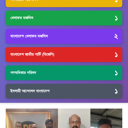
১
খেলাফত মজলিস
২
বাংলাদেশ খেলাফত মজলিস
১
বাংলাদেশ জাতীয় পার্টি (বিজেপি)
১
গণঅধিকার পরিষদ
১
ইসলামী আন্দোলন বাংলাদেশ