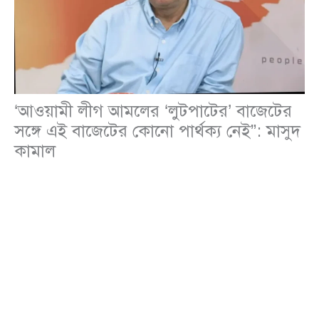
‘আওয়ামী লীগ আমলের ‘লুটপাটের’ বাজেটের
সঙ্গে এই বাজেটের কোনো পার্থক্য নেই”: মাসুদ
কামাল
জাতীয়
,
রাজনীতি
/
Leave a Comment
বর্তমান সরকারের প্রস্তাবিত বাজেটকে ‘বৈষম্যহীন’ বলে
উপস্থাপন করলেও, সাংবাদিক ও রাজনৈতিক বিশ্লেষক
মাসুদ
কামাল
(Masud Kamal) এই দাবিকে কঠোরভাবে
প্রত্যাখ্যান করেছেন। তার ভাষ্য অনুযায়ী, এটি আসলে পুরনো
‘লুটপাটের বাজেট’-এরই পুনরাবৃত্তি, যেখানে শুধু সংখ্যাগত