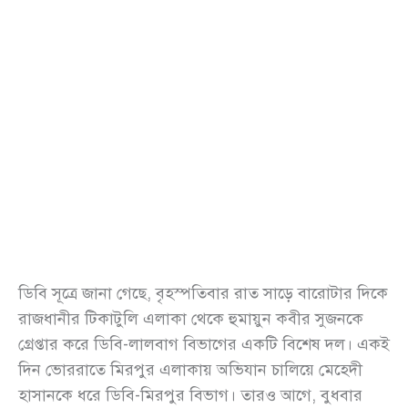
ডিবি সূত্রে জানা গেছে, বৃহস্পতিবার রাত সাড়ে বারোটার দিকে
রাজধানীর টিকাটুলি এলাকা থেকে হুমায়ুন কবীর সুজনকে
গ্রেপ্তার করে ডিবি-লালবাগ বিভাগের একটি বিশেষ দল। একই
দিন ভোররাতে মিরপুর এলাকায় অভিযান চালিয়ে মেহেদী
হাসানকে ধরে ডিবি-মিরপুর বিভাগ। তারও আগে, বুধবার