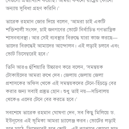
সেগুলো প্রত্যাখ্যান করেছি। আমরা কখনো রাষ্ট্রের কোনো
অন্যায় সুবিধা গ্রহণ করিনি।’
তারেক রহমান জোর দিয়ে বলেন, ‘আমরা চাই একটি
শক্তিশালী সংসদ, চাই জনগণের ভোটে নির্বাচিত গণতান্ত্রিক
শাসনব্যবস্থা। আর সেই ব্যবস্থার বিরুদ্ধে যারা কাজ করছে—
তাদের বিরুদ্ধেই আমাদের আন্দোলন। এই লড়াই চলবে এবং
ভোট ডিসেম্বরেই হবে।’
তিনি আরও হুঁশিয়ারি উচ্চারণ করে বলেন, ‘সমন্বয়ক
টোকাইদের আমরা রুখে দেব। জেলায় জেলায় জেলা
প্রশাসকের অফিস থেকে এই সমন্বয়কদের টেনে-হিঁচড়ে বের
করার জন্য সবাই প্রস্তুত হোন। শুধু তাই নয়—সচিবালয়
থেকেও এদের টেনে বের করতে হবে।’
সবশেষে তারেক রহমান ঘোষণা দেন, সব কিছু মিলিয়ে ড.
ইউনূসের এই ভূমিকা আমরা চ্যালেঞ্জ করব। ভোটের লড়াই
হবে মাঠে, ডিসেম্বরেই হবে ভোট—এই ব্যাপারে কোনো ছাড়