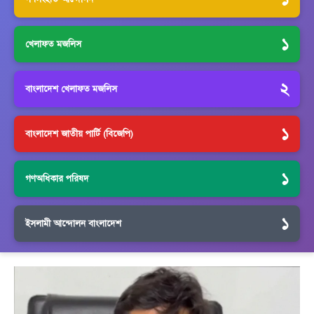
১
খেলাফত মজলিস
২
বাংলাদেশ খেলাফত মজলিস
১
বাংলাদেশ জাতীয় পার্টি (বিজেপি)
১
গণঅধিকার পরিষদ
১
ইসলামী আন্দোলন বাংলাদেশ