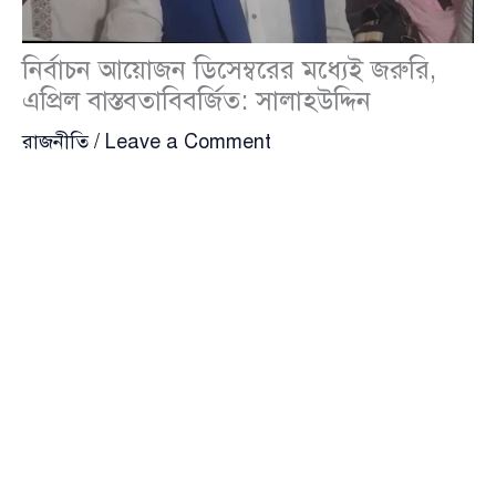
নির্বাচন আয়োজন ডিসেম্বরের মধ্যেই জরুরি,
এপ্রিল বাস্তবতাবিবর্জিত: সালাহউদ্দিন
রাজনীতি
/
Leave a Comment
দেশের রাজনৈতিক ও ধর্মীয় বাস্তবতা, আবহাওয়া, পাবলিক
পরীক্ষা এবং রমজানের সময় বিবেচনায় ২০২৬ সালের এপ্রিল
মাসে জাতীয় সংসদ নির্বাচন আয়োজন কোনোভাবেই সম্ভব নয়
বলে সাফ জানিয়ে দিয়েছেন
সালাহউদ্দিন আহমেদ
(Salahuddin Ahmed)। তার মতে, অংশগ্রহণমূলক ও সুষ্ঠু
নির্বাচনের পরিবেশ নিশ্চিত করতে হলে আগামী ডিসেম্বরের
মধ্যেই নির্বাচন সম্পন্ন করতে হবে।
সোমবার (৯ জুন) সন্ধ্যায় কক্সবাজার জেলা বিএনপি কার্যালয়ে
ঈদ শুভেচ্ছা বিনিময় ও দলীয় কার্যালয় পরিদর্শনকালে