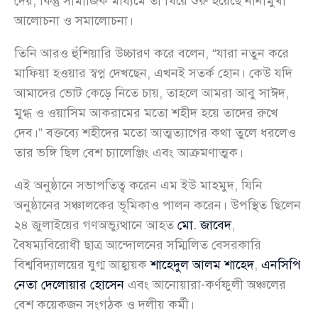
দেয়, কিন্তু সামাজিক মাধ্যমে তা ঘিরে শুরু হয়েছে নানামুখী
আলোচনা ও সমালোচনা।
তিনি আরও হুঁশিয়ারি উচ্চারণ করে বলেন, “যারা নতুন করে
মাফিয়া হওয়ার স্বপ্ন দেখছেন, এখনই সতর্ক হোন। কেউ যদি
আমাদের ভোট কেড়ে নিতে চায়, তাহলে আমরা আবু সাঈদ,
মুগ্ধ ও ওয়াসিম আকরামের মতো শহীদ হয়ে তাদের রুখে
দেব।” বক্তব্যে শহীদের মতো আত্মত্যাগের কথা তুলে ধরলেও
তার ভঙ্গি ছিল বেশ চ্যালেঞ্জিং এবং আক্রমণাত্মক।
এই অনুষ্ঠানে সভাপতিত্ব করেন এম ইউ মাহমুদ, যিনি
অনুষ্ঠানের সঞ্চালকের ভূমিকাও পালন করেন। উপস্থিত ছিলেন
২৪ জুলাইয়ের গণঅভ্যুত্থানে আহত
মো. জাবেদ
,
বৈষম্যবিরোধী ছাত্র আন্দোলনের সম্মিলিত বেসরকারি
বিশ্ববিদ্যালয়ের যুগ্ম আহ্বায়ক
শাহেদুল আলম শাহেদ
,
এনসিপি
নেতা দেলোয়ার হোসেন
এবং আনোয়ারা-কর্ণফুলী অঞ্চলের
বেশ কয়েকজন সংগঠক ও দলীয় কর্মী।