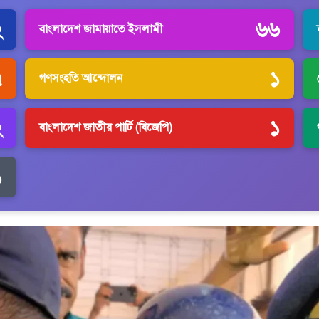
২
৬৬
বাংলাদেশ জামায়াতে ইসলামী
৭
১
গণসংহতি আন্দোলন
২
১
বাংলাদেশ জাতীয় পার্টি (বিজেপি)
১