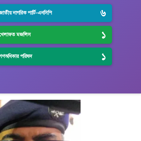
৬
জাতীয় নাগরিক পার্টি-এনসিপি
১
খেলাফত মজলিস
১
গণঅধিকার পরিষদ