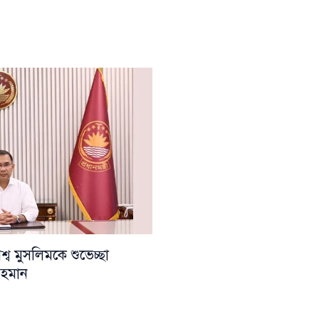
ব মুসলিমকে শুভেচ্ছা
 রহমান