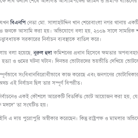
বিপক্ষে দীর্ঘ শুনানি শেষে আদালত আসামিপক্ষের জামিন ও রিমান্ড বাতিল
) যখন
বিএনপি
নেতা মো. সালাহউদ্দিন খান শেরেবাংলা নগর থানায় এক
ট ২৪ জনকে আসামি করা হয়। অভিযোগে বলা হয়, ২০০৯ সালে সামরিক
বাবধায়ক সরকারের নির্বাচন ব্যবস্থাকে বাতিল করে।
ামলায় বলা হয়েছে,
নুরুল হুদা
কমিশনের প্রধান হিসেবে ক্ষমতার অপব্যবহা
মণ, হত্যা ও গুমের ঘটনা ঘটান। দিনভর ভোটারদের ভয়ভীতি দেখিয়ে ভোটক
সম্পূর্ণভাবে সংবিধানবিরোধীভাবে কাজ করেছে এবং জনগণের ভোটাধিক
 অথচ এই নির্বাচন ছিল তার সম্পূর্ণ বিপরীত।
ির্বাচনেও একই কৌশলে আরেকটি বিতর্কিত ভোট আয়োজন করা হয়, য
্যক্ষ মদদে” তা সংঘটিত হয়।
এ দায় পুরোপুরি অস্বীকার করেছেন। কিন্তু রাষ্ট্রপক্ষ ও মামলার অভিযোগ