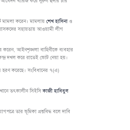
ের আবেদন খারিজ করে নুরুল হুদার চার
টি মামলা করেন। মামলায়
শেখ হাসিনা
ও
 শাসকদের সহায়তায় আওয়ামী লীগ
র করেন, আইনশৃঙ্খলা বাহিনীকে ব্যবহার
েন্দ্র দখল করে রাতেই ভোট নেয়া হয়।
ার হরণ করেছে। সংবিধানের ৭(এ)
েখানে তৎকালীন সিইসি
কাজী হাবিবুল
পত্রে তার ভূমিকা প্রশ্নবিদ্ধ বলে দাবি