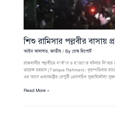
শিশু রামিসার পল্লবীর বাসায় প্র
আইন আদালত
,
জাতীয়
/ By
ডেস্ক রিপোর্ট
রাজধানীর পল্লবীতে ধ’\র্ষ’\ণ ও হ’\ত্যা’\র ঘটনায় নি’\হত
তারেক রহমান (Tarique Rahman)। বৃহস্পতিবার রাতে প
এর আগে প্রধানমন্ত্রীর ডেপুটি প্রেসসচিব সুজাউদ্দৌলা
শিশু
Read More »
রামিসার
পল্লবীর
বাসায়