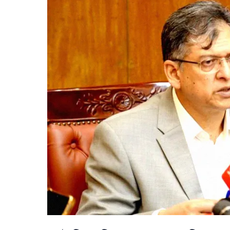
পলক;
বুলেটপ্রুফ
জ্যাকেট-
হেলমেট
নিয়ে
আপত্তি!!