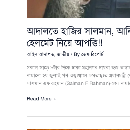
আদালতে হাজির সালমান, আনিস
হেলমেট নিয়ে আপত্তি!!
আইন আদালত
,
জাতীয়
/ By
ডেস্ক রিপোর্ট
সকাল সাড়ে ৯টার দিকে ঢাকা মহানগর দায়রা জজ আদালত প্র
নামানো হয় জুলাই গণ-অভ্যুত্থানে ক্ষমতাচ্যুত প্রধানমন্ত
সালমান এফ রহমান (Salman F Rahman)-কে। নামানো
আদালতে
Read More »
হাজির
সালমান,
আনিসুল
ও