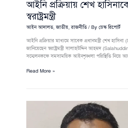
আইনি প্রক্রিয়ায় শেখ হাসিনা
স্বরাষ্ট্রমন্ত্রী
আইন আদালত
,
জাতীয়
,
রাজনীতি
/ By
ডেস্ক রিপোর্ট
আইনি প্রক্রিয়ার মাধ্যমে সাবেক প্রধানমন্ত্রী শেখ হা
জানিয়েছেন স্বরাষ্ট্রমন্ত্রী সালাহউদ্দিন আহমদ (Salahuddi
সম্মেলনকক্ষে সমসাময়িক আইনশৃঙ্খলা পরিস্থিতি নিয়ে আ
আইনি
Read More »
প্রক্রিয়ায়
শেখ
হাসিনাকে
দেশে
ফেরাতে
চায়
সরকার: