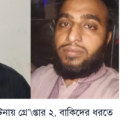
ায় গ্রে’\প্তার ২, বাকিদের ধরতে