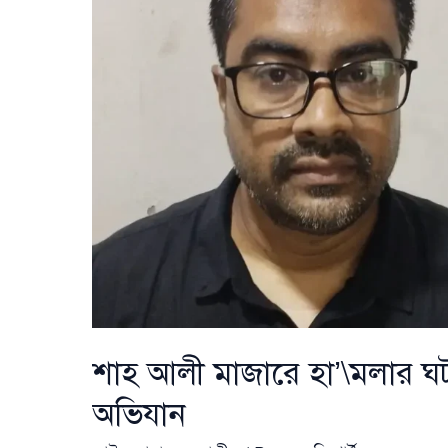
স্বরাষ্ট্রমন্ত্রী
শাহ আলী মাজারে হা’\মলার ঘটন
অভিযান