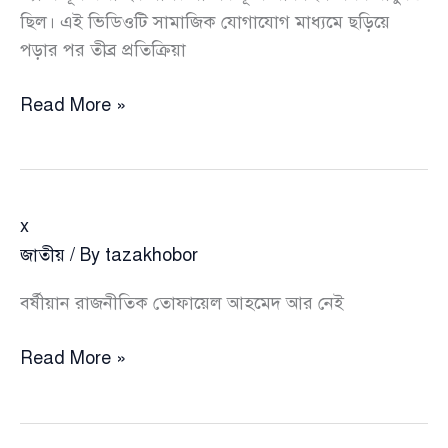
ছিল। এই ভিডিওটি সামাজিক যোগাযোগ মাধ্যমে ছড়িয়ে
পড়ার পর তীব্র প্রতিক্রিয়া
ভ্যানে
Read More »
লাশের
স্তুপ,
ভয়ংকর
১৪
x
সেকেন্ডের
জাতীয়
/ By
tazakhobor
ভিডিও
নিয়ে
বর্ষীয়ান রাজনীতিক তোফায়েল আহমেদ আর নেই
যা
জানা
x
Read More »
গেল