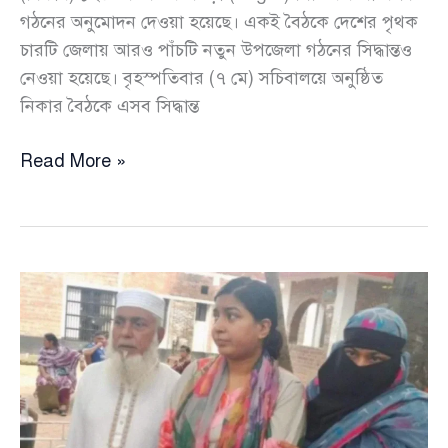
গঠনের অনুমোদন দেওয়া হয়েছে। একই বৈঠকে দেশের পৃথক
চারটি জেলায় আরও পাঁচটি নতুন উপজেলা গঠনের সিদ্ধান্তও
নেওয়া হয়েছে। বৃহস্পতিবার (৭ মে) সচিবালয়ে অনুষ্ঠিত
নিকার বৈঠকে এসব সিদ্ধান্ত
বগুড়ায়
Read More »
নতুন
সিটি
করপোরেশন,
চার
জেলায়
আরও
৫
নতুন
উপজেলা
গঠনের