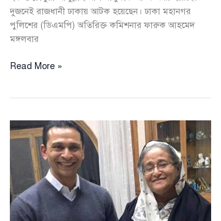
দুজনেই রাজধানী ঢাকায় আটক হয়েছেন। ঢাকা মহানগর
পুলিশের (ডিএমপি) অতিরিক্ত কমিশনার ফারুক আহমেদ
মঙ্গলবার
সাবেক
Read More »
আইজিপি
শহীদুল
হক
ও
আব্দুল্লাহ
আল
মামুন
আটক