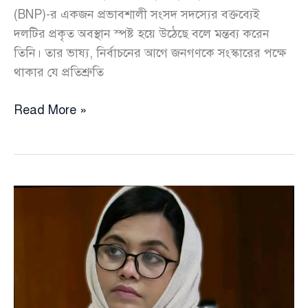
(BNP)-র একজন প্রভাবশালী সংসদ সদস্যের বক্তব্যেই
দলটির প্রকৃত অবস্থান স্পষ্ট হয়ে উঠেছে বলে মন্তব্য করেন
তিনি। তার ভাষ্য, নির্বাচনের আগে জনগণকে সংস্কারের পক্ষে
থাকার যে প্রতিশ্রুতি
বিএনপি
Read More »
কখনোই
সংস্কারের
পক্ষে
ছিল
না,
নির্বাচনের
পর
‘আসল
রূপ’
সামনে