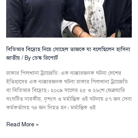
বিডিআর বিদ্রোহ নিয়ে সোহেল তাজকে যা বলেছিলেন হাসিনা
জাতীয়
/ By
ডেস্ক রিপোর্ট
ঢাকার পিলখানা ট্র্যাজেডি: এক ন্যক্কারজনক ঘটনা দেশের
ইতিহাসের এক ন্যক্কারজনক ঘটনা ঢাকার পিলখানা ট্র্যাজেডি
বা বিডিআর বিদ্রোহ। ২০০৯ সালের ২৫ ও ২৬শে ফেব্রুয়ারি
সংঘটিত নারকীয়, নৃশংস ও মর্মান্তিক ওই ঘটনায় ৫৭ জন সেনা
কর্মকর্তাসহ ৭৪ জন নিহত হন। মর্মান্তিক ওই
বিডিআর
Read More »
বিদ্রোহ