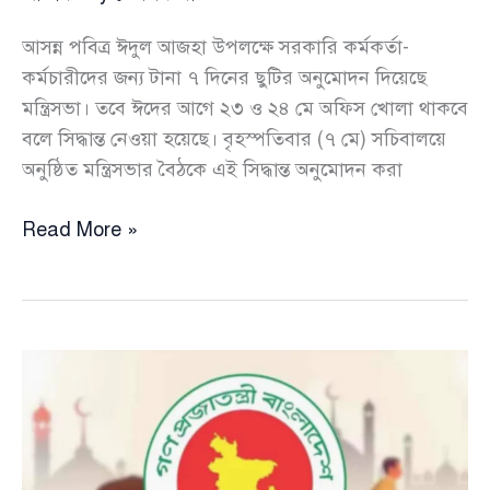
আসন্ন পবিত্র ঈদুল আজহা উপলক্ষে সরকারি কর্মকর্তা-
কর্মচারীদের জন্য টানা ৭ দিনের ছুটির অনুমোদন দিয়েছে
মন্ত্রিসভা। তবে ঈদের আগে ২৩ ও ২৪ মে অফিস খোলা থাকবে
বলে সিদ্ধান্ত নেওয়া হয়েছে। বৃহস্পতিবার (৭ মে) সচিবালয়ে
অনুষ্ঠিত মন্ত্রিসভার বৈঠকে এই সিদ্ধান্ত অনুমোদন করা
ঈদে
Read More »
টানা
৭
দিনের
ছুটি
অনুমোদন