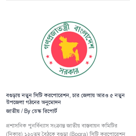
নোংরা
মন্তব্যে
ক্ষোভ,
সম্মান
ও
শালীনতার
বার্তা
এমপি
মিতুর
বগুড়ায় নতুন সিটি করপোরেশন, চার জেলায় আরও ৫ নতুন
উপজেলা গঠনের অনুমোদন
জাতীয়
/ By
ডেস্ক রিপোর্ট
প্রশাসনিক পুনর্বিন্যাস সংক্রান্ত জাতীয় বাস্তবায়ন কমিটির
(নিকার) ১২০তম বৈঠকে বগুড়া (Bogra) সিটি করপোরেশন