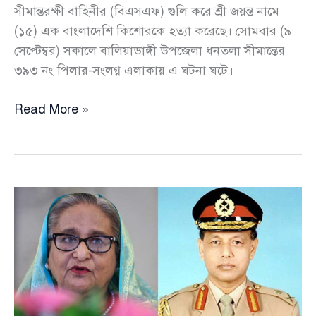
সীমান্তরক্ষী বাহিনীর (বিএসএফ) গুলি করে শ্রী জয়ন্ত নামে
(১৫) এক বাংলাদেশি কিশোরকে হত্যা করেছে। সোমবার (৯
সেপ্টেম্বর) সকালে বালিয়াডাঙ্গী উপজেলা ধনতলা সীমান্তের
৩৯৩ নং পিলার-সংলগ্ন এলাকায় এ ঘটনা ঘটে।
ফের
Read More »
সীমান্তে
বিএসএফ’র
গুলিতে
কিশোর
শ্রী
জয়ন্ত
নিহত