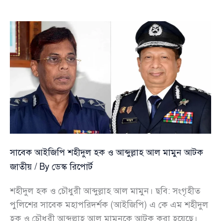
অপারেশন
রেস্টোর
নিয়ে
শেখ
হাসিনা
কি
বলেছিলেন
,
জানালেন
মইন
সাবেক আইজিপি শহীদুল হক ও আব্দুল্লাহ আল মামুন আটক
জাতীয়
/ By
ডেস্ক রিপোর্ট
শহীদুল হক ও চৌধুরী আব্দুল্লাহ আল মামুন। ছবি: সংগৃহীত
পুলিশের সাবেক মহাপরিদর্শক (আইজিপি) এ কে এম শহীদুল
হক ও চৌধুরী আব্দুল্লাহ আল মামুনকে আটক করা হয়েছে।