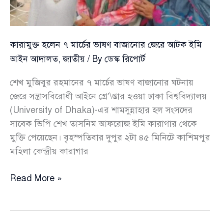
অনুমোদন
কারামুক্ত হলেন ৭ মার্চের ভাষণ বাজানোর জেরে আটক ইমি
আইন আদালত
,
জাতীয়
/ By
ডেস্ক রিপোর্ট
শেখ মুজিবুর রহমানের ৭ মার্চের ভাষণ বাজানোর ঘটনায়
জেরে সন্ত্রাসবিরোধী আইনে গ্রে’\প্তার হওয়া ঢাকা বিশ্ববিদ্যালয়
(University of Dhaka)-এর শামসুন্নাহার হল সংসদের
সাবেক ভিপি শেখ তাসনিম আফরোজ ইমি কারাগার থেকে
মুক্তি পেয়েছেন। বৃহস্পতিবার দুপুর ২টা ৪৫ মিনিটে কাশিমপুর
মহিলা কেন্দ্রীয় কারাগার
কারামুক্ত
Read More »
হলেন
৭
মার্চের