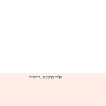
সম্পাদক: ফেরদৌস কবীর