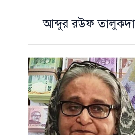
আব্দুর রউফ তালুকদ