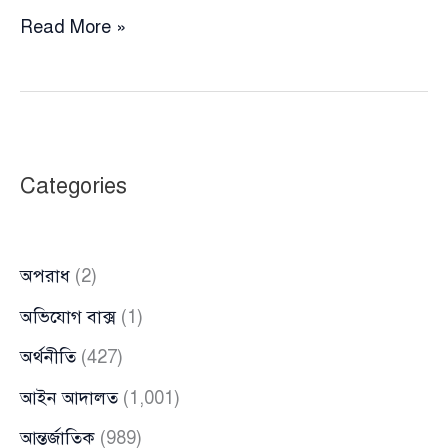
আওয়ামী
Read More »
লীগের
পলাতক
নেতাদের
ষড়যন্ত্র:
পরিস্থিতি
Categories
অস্থিতিশীল
করে
অন্তর্বর্তী
অপরাধ
(2)
সরকার
উৎখাতের
অভিযোগ বাক্স
(1)
নীলনকশা
অর্থনীতি
(427)
আইন আদালত
(1,001)
আন্তর্জাতিক
(989)