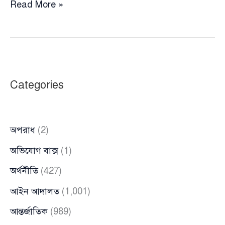
রাষ্ট্রদ্রোহ
Read More »
মামলায়
চিন্ময়
কৃষ্ণ
দাসের
জামিন
Categories
নিয়ে
হাইকোর্টে
শুনানি
অপরাধ
(2)
আজ
অভিযোগ বাক্স
(1)
অর্থনীতি
(427)
আইন আদালত
(1,001)
আন্তর্জাতিক
(989)