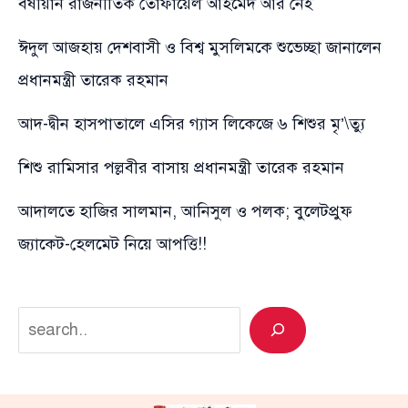
বর্ষীয়ান রাজনীতিক তোফায়েল আহমেদ আর নেই
ঈদুল আজহায় দেশবাসী ও বিশ্ব মুসলিমকে শুভেচ্ছা জানালেন
প্রধানমন্ত্রী তারেক রহমান
আদ-দ্বীন হাসপাতালে এসির গ্যাস লিকেজে ৬ শিশুর মৃ’\ত্যু
শিশু রামিসার পল্লবীর বাসায় প্রধানমন্ত্রী তারেক রহমান
আদালতে হাজির সালমান, আনিসুল ও পলক; বুলেটপ্রুফ
জ্যাকেট-হেলমেট নিয়ে আপত্তি!!
Search