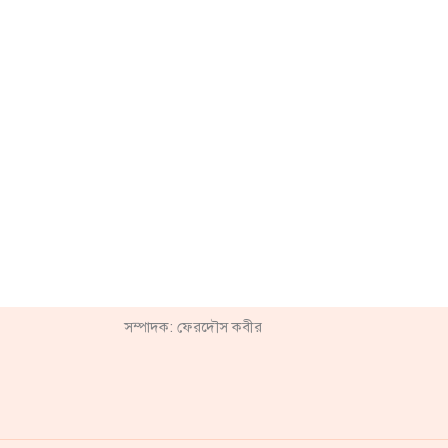
সম্পাদক: ফেরদৌস কবীর