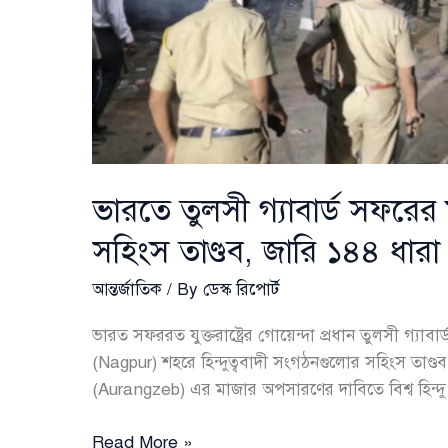
ভারতে তুলসী গ্যাবার্ড সফরের ম
সহিংস তাণ্ডব, জারি ১৪৪ ধারা
আন্তর্জাতিক
/ By
ডেস্ক রিপোর্ট
ভারত সফররত যুক্তরাষ্ট্রের গোয়েন্দা প্রধান তুলসী গ্যাব
(Nagpur) শহরে হিন্দুত্ববাদী সংগঠনগুলোর সহিংস তাণ্ড
(Aurangzeb) এর মাজার অপসারণের দাবিতে বিশ্ব হিন্
ভারতে
Read More »