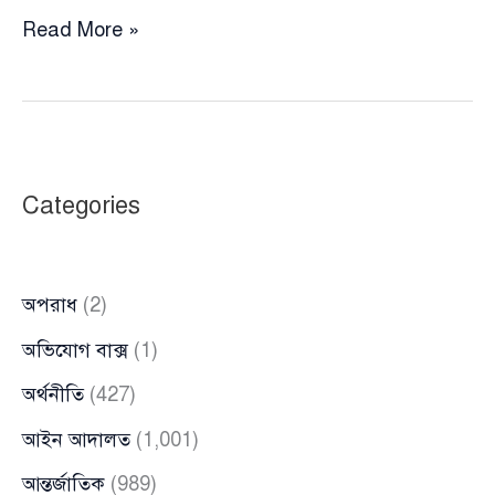
বিমানবন্দরে
Read More »
আসিফের
ব্যাগে
গুলি-
ভর্তি
ম্যাগাজিন,
Categories
প্রশ্নের
মুখে
নিরাপত্তা
অপরাধ
(2)
ও
গণমাধ্যমের
অভিযোগ বাক্স
(1)
ভূমিকা
অর্থনীতি
(427)
(ভিডিও
সহ)
আইন আদালত
(1,001)
আন্তর্জাতিক
(989)