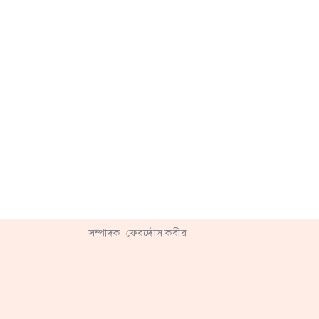
সম্পাদক: ফেরদৌস কবীর