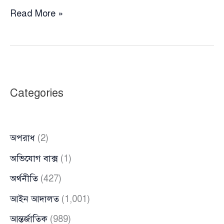
পুরস্কার
Read More »
রেখে
কবরখোদক
মনু
মিয়ার
জানাজায়
Categories
ছুটে
গেলেন
খায়রুল
অপরাধ
(2)
বাসার
অভিযোগ বাক্স
(1)
অর্থনীতি
(427)
আইন আদালত
(1,001)
আন্তর্জাতিক
(989)